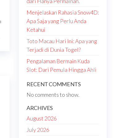
dari Hanya Permainan.
Menjelaskan Rahasia Snow4D:
Apa Saja yang Perlu Anda
a
Ketahui
…
Toto Macau Hari Ini: Apa yang
Terjadi di Dunia Togel?
Pengalaman Bermain Kuda
Slot: Dari Pemula Hingga Ahli
RECENT COMMENTS
No comments to show.
ARCHIVES
August 2026
July 2026