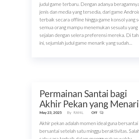
judul game terbaru. Dengan adanya beragamny
jenis dan media yang tersedia, dari game Androi
terbaik secara offline hingga game konsol yang s
semua orang mampu menemukan sesuatu yang
sejalan dengan selera preferensi mereka. Di ta
ini, sejumlah judul game menarik yang sudah…
Permainan Santai bagi
Akhir Pekan yang Menar
May 23, 2025
By
RAf4L
Off
Akhir pekan adalah momen ideal guna bersantai
bersantai setelah satu minggu beraktivitas. Sala
satu cara terbaik dalam menggunakan waktu