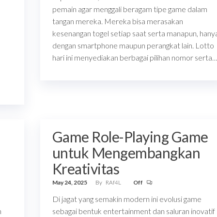
pemain agar menggali beragam tipe game dalam
tangan mereka. Mereka bisa merasakan
e
kesenangan togel setiap saat serta manapun, hany
dengan smartphone maupun perangkat lain. Lotto
hari ini menyediakan berbagai pilihan nomor serta
Game Role-Playing Game
untuk Mengembangkan
Kreativitas
May 24, 2025
By
RAf4L
Off
Di jagat yang semakin modern ini evolusi game
m
sebagai bentuk entertainment dan saluran inovatif