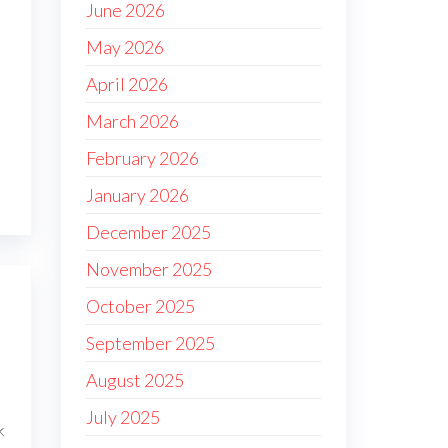
June 2026
May 2026
April 2026
March 2026
February 2026
January 2026
December 2025
November 2025
October 2025
September 2025
August 2025
July 2025
k