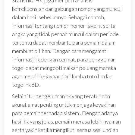
Statistika HK juga meliputi analisis
kefrekuensian dan gabungan nomor yang muncul
dalam hasil sebelumnya. Sebagai contoh,
informasi tentang nomor-nomor favorit serta
angka yang tidak pernah muncul dalam periode
tertentu dapat membantu para pemain dalam
membuat pilihan. Dengan cara mengamati
informasi hk dengan cermat, para penggemar
togel dapat mengoptimalkan peluang mereka
agar meraih kejayaan dari lomba toto hk dan
togel hk 6D.
Selain itu, pengeluaran hk yang teratur dan
akurat amat penting untuk menjaga keyakinan
para pemain terhadap sistem . Dengan adanya
hasil hk yang jelas, pemain merasa lebih nyaman
serta yakin ketika mengikuti semua sesi undian