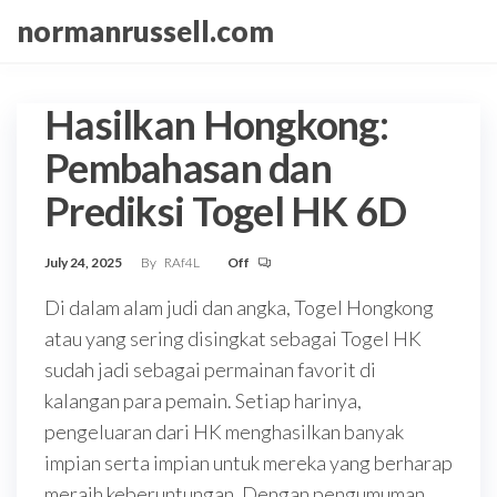
Skip
normanrussell.com
to
the
content
Hasilkan Hongkong:
Pembahasan dan
Prediksi Togel HK 6D
July 24, 2025
By
RAf4L
Off
Di dalam alam judi dan angka, Togel Hongkong
atau yang sering disingkat sebagai Togel HK
sudah jadi sebagai permainan favorit di
kalangan para pemain. Setiap harinya,
pengeluaran dari HK menghasilkan banyak
impian serta impian untuk mereka yang berharap
meraih keberuntungan. Dengan pengumuman