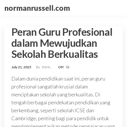
Skip
normanrussell.com
to
the
content
Peran Guru Profesional
dalam Mewujudkan
Sekolah Berkualitas
July 21, 2025
By
RAf4L
Off
Dalam dunia pendidikan saat ini, peran guru
profesional sangatlah krusial dalam
menciptakan sekolah yang berkualitas. Di
tengah berbagai pendekatan pendidikan yang
berkembang, seperti sekolah ICSE dan
Cambridge, penting bagi para pendidik untuk
mengimplementasikan metode pengajaran yang