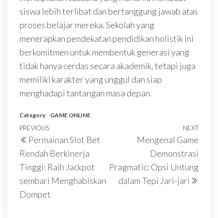
siswa lebih terlibat dan bertanggung jawab atas
proses belajar mereka. Sekolah yang
menerapkan pendekatan pendidikan holistik ini
berkomitmen untuk membentuk generasi yang
tidak hanya cerdas secara akademik, tetapi juga
memiliki karakter yang unggul dan siap
menghadapi tantangan masa depan.
Category
GAME ONLINE
Post
Previous
PREVIOUS
NEXT
Next
Permainan Slot Bet
Mengenal Game
navigation
Post
Post
Rendah Berkinerja
Demonstrasi
Tinggi: Raih Jackpot
Pragmatic: Opsi Untung
sembari Menghabiskan
dalam Tepi Jari-jari
Dompet