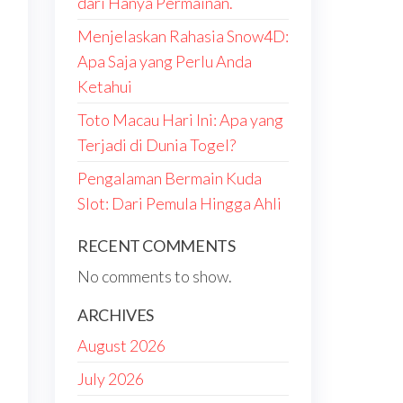
dari Hanya Permainan.
Menjelaskan Rahasia Snow4D:
Apa Saja yang Perlu Anda
Ketahui
Toto Macau Hari Ini: Apa yang
Terjadi di Dunia Togel?
Pengalaman Bermain Kuda
Slot: Dari Pemula Hingga Ahli
RECENT COMMENTS
No comments to show.
ARCHIVES
August 2026
July 2026