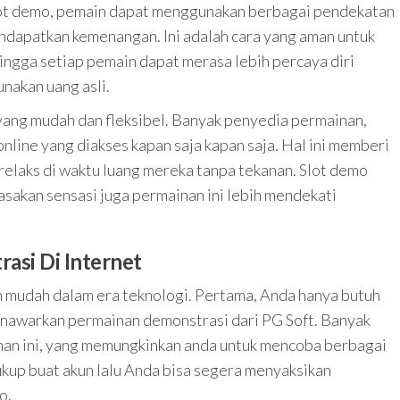
ot demo, pemain dapat menggunakan berbagai pendekatan
ndapatkan kemenangan. Ini adalah cara yang aman untuk
sehingga setiap pemain dapat merasa lebih percaya diri
nakan uang asli.
yang mudah dan fleksibel. Banyak penyedia permainan,
line yang diakses kapan saja kapan saja. Hal ini memberi
elaks di waktu luang mereka tanpa tekanan. Slot demo
asakan sensasi juga permainan ini lebih mendekati
si Di Internet
h mudah dalam era teknologi. Pertama, Anda hanya butuh
awarkan permainan demonstrasi dari PG Soft. Banyak
han ini, yang memungkinkan anda untuk mencoba berbagai
kup buat akun lalu Anda bisa segera menyaksikan
o.