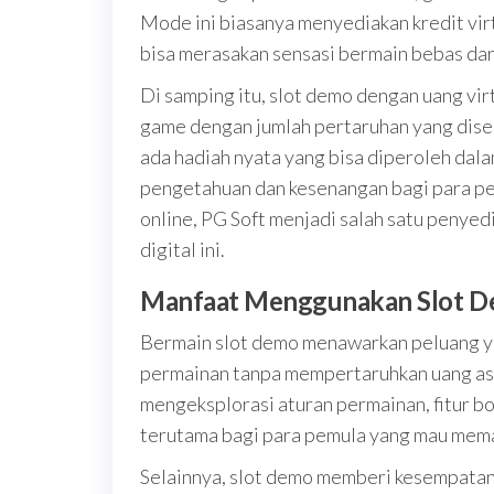
Mode ini biasanya menyediakan kredit vir
bisa merasakan sensasi bermain bebas dari
Di samping itu, slot demo dengan uang v
game dengan jumlah pertaruhan yang dise
ada hadiah nyata yang bisa diperoleh da
pengetahuan dan kesenangan bagi para p
online, PG Soft menjadi salah satu penyed
digital ini.
Manfaat Menggunakan Slot 
Bermain slot demo menawarkan peluang ya
permainan tanpa mempertaruhkan uang as
mengeksplorasi aturan permainan, fitur bo
terutama bagi para pemula yang mau memah
Selainnya, slot demo memberi kesempatan