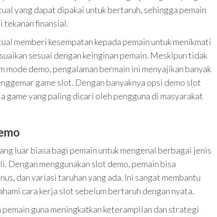
tual yang dapat dipakai untuk bertaruh, sehingga pemain
 tekanan finansial.
irtual memberi kesempatan kepada pemain untuk menikmati
suaikan sesuai dengan keinginan pemain. Meskipun tidak
lam mode demo, pengalaman bermain ini menyajikan banyak
enggemar game slot. Dengan banyaknya opsi demo slot
ia game yang paling dicari oleh pengguna di masyarakat
Demo
ng luar biasa bagi pemain untuk mengenal berbagai jenis
li. Dengan menggunakan slot demo, pemain bisa
nus, dan variasi taruhan yang ada. Ini sangat membantu
ami cara kerja slot sebelum bertaruh dengan nyata.
 pemain guna meningkatkan keterampilan dan strategi