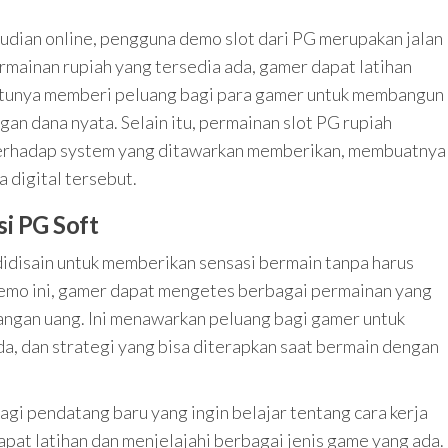
udian online, pengguna demo slot dari PG merupakan jalan
rmainan rupiah yang tersedia ada, gamer dapat latihan
 tentunya memberi peluang bagi para gamer untuk membangun
an dana nyata. Selain itu, permainan slot PG rupiah
erhadap system yang ditawarkan memberikan, membuatnya
 digital tersebut.
si PG Soft
didisain untuk memberikan sensasi bermain tanpa harus
emo ini, gamer dapat mengetes berbagai permainan yang
langan uang. Ini menawarkan peluang bagi gamer untuk
da, dan strategi yang bisa diterapkan saat bermain dengan
gi pendatang baru yang ingin belajar tentang cara kerja
apat latihan dan menjelajahi berbagai jenis game yang ada.