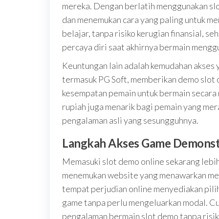
mereka. Dengan berlatih menggunakan sl
dan menemukan cara yang paling untuk me
belajar, tanpa risiko kerugian finansial, 
percaya diri saat akhirnya bermain menggu
Keuntungan lain adalah kemudahan akses 
termasuk PG Soft, memberikan demo slot on
kesempatan pemain untuk bermain secara r
rupiah juga menarik bagi pemain yang mer
pengalaman asli yang sesungguhnya.
Langkah Akses Game Demonstra
Memasuki slot demo online sekarang lebi
menemukan website yang menawarkan men
tempat perjudian online menyediakan pili
game tanpa perlu mengeluarkan modal. Cu
pengalaman bermain slot demo tanpa risik