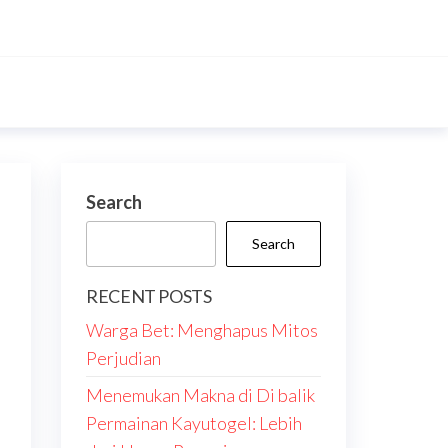
Search
Search
RECENT POSTS
Warga Bet: Menghapus Mitos
Perjudian
Menemukan Makna di Di balik
Permainan Kayutogel: Lebih