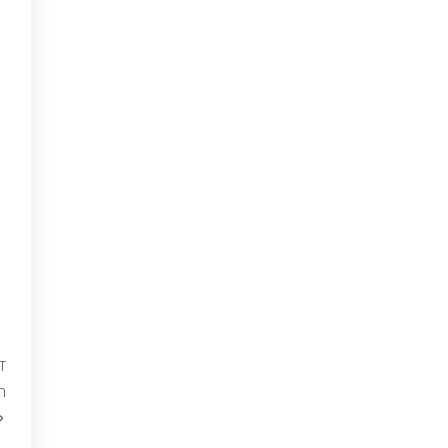
T
Next
n
Post