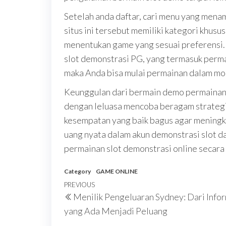
Setelah anda daftar, cari menu yang men
situs ini tersebut memiliki kategori khus
menentukan game yang sesuai preferensi.
slot demonstrasi PG, yang termasuk permai
maka Anda bisa mulai permainan dalam mo
Keunggulan dari bermain demo permainan 
dengan leluasa mencoba beragam strateg
kesempatan yang baik bagus agar mening
uang nyata dalam akun demonstrasi slot d
permainan slot demonstrasi online secara
Category
GAME ONLINE
Post
Previous
PREVIOUS
Menilik Pengeluaran Sydney: Dari Info
navigation
Post
yang Ada Menjadi Peluang