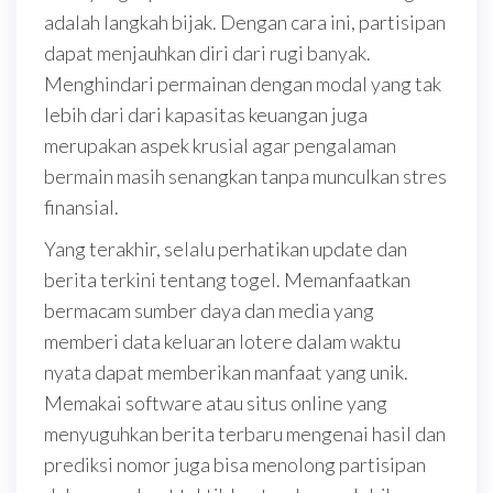
adalah langkah bijak. Dengan cara ini, partisipan
dapat menjauhkan diri dari rugi banyak.
Menghindari permainan dengan modal yang tak
lebih dari dari kapasitas keuangan juga
merupakan aspek krusial agar pengalaman
bermain masih senangkan tanpa munculkan stres
finansial.
Yang terakhir, selalu perhatikan update dan
berita terkini tentang togel. Memanfaatkan
bermacam sumber daya dan media yang
memberi data keluaran lotere dalam waktu
nyata dapat memberikan manfaat yang unik.
Memakai software atau situs online yang
menyuguhkan berita terbaru mengenai hasil dan
prediksi nomor juga bisa menolong partisipan