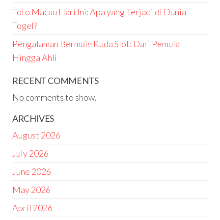
Toto Macau Hari Ini: Apa yang Terjadi di Dunia
Togel?
Pengalaman Bermain Kuda Slot: Dari Pemula
Hingga Ahli
RECENT COMMENTS
No comments to show.
ARCHIVES
August 2026
July 2026
June 2026
May 2026
April 2026