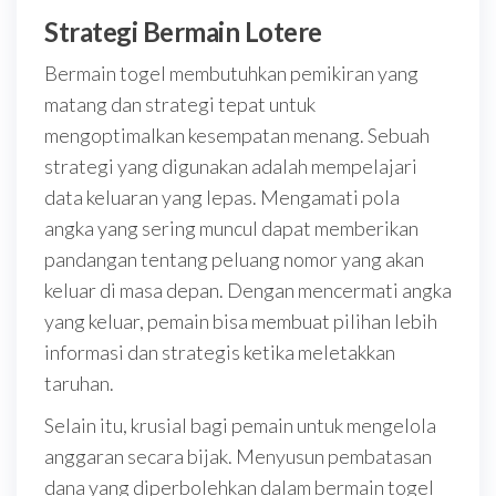
Strategi Bermain Lotere
Bermain togel membutuhkan pemikiran yang
matang dan strategi tepat untuk
mengoptimalkan kesempatan menang. Sebuah
strategi yang digunakan adalah mempelajari
data keluaran yang lepas. Mengamati pola
angka yang sering muncul dapat memberikan
pandangan tentang peluang nomor yang akan
keluar di masa depan. Dengan mencermati angka
yang keluar, pemain bisa membuat pilihan lebih
informasi dan strategis ketika meletakkan
taruhan.
Selain itu, krusial bagi pemain untuk mengelola
anggaran secara bijak. Menyusun pembatasan
dana yang diperbolehkan dalam bermain togel