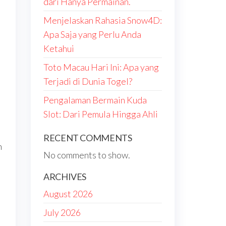
dari Hanya Permainan.
Menjelaskan Rahasia Snow4D:
Apa Saja yang Perlu Anda
Ketahui
Toto Macau Hari Ini: Apa yang
Terjadi di Dunia Togel?
Pengalaman Bermain Kuda
Slot: Dari Pemula Hingga Ahli
RECENT COMMENTS
n
No comments to show.
ARCHIVES
August 2026
July 2026