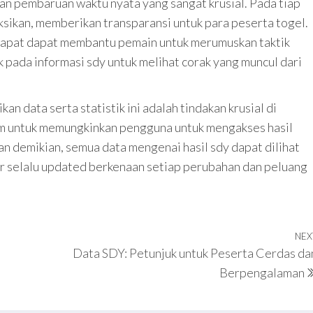
kan pembaruan waktu nyata yang sangat krusial. Pada tiap
ksikan, memberikan transparansi untuk para peserta togel.
dapat dapat membantu pemain untuk merumuskan taktik
k pada informasi sdy untuk melihat corak yang muncul dari
 data serta statistik ini adalah tindakan krusial di
m untuk memungkinkan pengguna untuk mengakses hasil
an demikian, semua data mengenai hasil sdy dapat dilihat
 selalu updated berkenaan setiap perubahan dan peluang
NEX
Data SDY: Petunjuk untuk Peserta Cerdas da
Berpengalaman