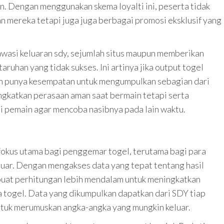
. Dengan menggunakan skema loyalti ini, peserta tidak
 mereka tetapi juga juga berbagai promosi eksklusif yang
asi keluaran sdy, sejumlah situs maupun memberikan
ruhan yang tidak sukses. Ini artinya jika output togel
sih punya kesempatan untuk mengumpulkan sebagian dari
ingkatkan perasaan aman saat bermain tetapi serta
 pemain agar mencoba nasibnya pada lain waktu.
 fokus utama bagi penggemar togel, terutama bagi para
uar. Dengan mengakses data yang tepat tentang hasil
uat perhitungan lebih mendalam untuk meningkatkan
 togel. Data yang dikumpulkan dapatkan dari SDY tiap
tuk merumuskan angka-angka yang mungkin keluar.