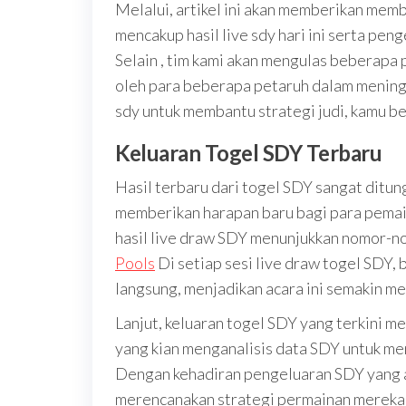
Melalui, artikel ini akan memberikan memb
mencakup hasil live sdy hari ini serta pe
Selain , tim kami akan mengulas beberapa
oleh para beberapa petaruh dalam mening
sdy untuk membantu strategi judi, kamu ber
Keluaran Togel SDY Terbaru
Hasil terbaru dari togel SDY sangat ditu
memberikan harapan baru bagi para pemai
hasil live draw SDY menunjukkan nomor-
Pools
Di setiap sesi live draw togel SDY,
langsung, menjadikan acara ini semakin me
Lanjut, keluaran togel SDY yang terkini 
yang kian menganalisis data SDY untuk me
Dengan kehadiran pengeluaran SDY yang a
merencanakan strategi permainan mereka s