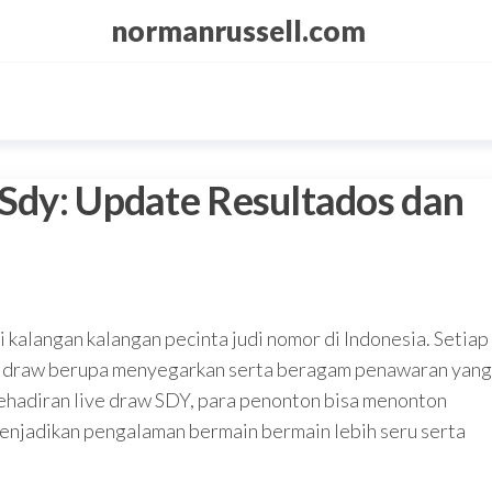
normanrussell.com
 Sdy: Update Resultados dan
 kalangan kalangan pecinta judi nomor di Indonesia. Setiap
il draw berupa menyegarkan serta beragam penawaran yang
ehadiran live draw SDY, para penonton bisa menonton
enjadikan pengalaman bermain bermain lebih seru serta