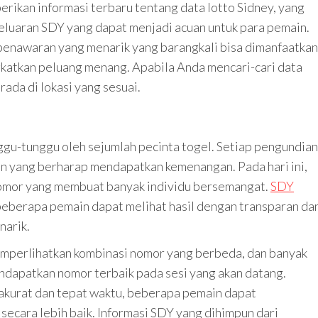
erikan informasi terbaru tentang data lotto Sidney, yang
ngeluaran SDY yang dapat menjadi acuan untuk para pemain.
 penawaran yang menarik yang barangkali bisa dimanfaatkan
katkan peluang menang. Apabila Anda mencari-cari data
ada di lokasi yang sesuai.
nggu-tunggu oleh sejumlah pecinta togel. Setiap pengundian
n yang berharap mendapatkan kemenangan. Pada hari ini,
nomor yang membuat banyak individu bersemangat.
SDY
 beberapa pemain dapat melihat hasil dengan transparan da
narik.
memperlihatkan kombinasi nomor yang berbeda, dan banyak
ndapatkan nomor terbaik pada sesi yang akan datang.
kurat dan tepat waktu, beberapa pemain dapat
ecara lebih baik. Informasi SDY yang dihimpun dari