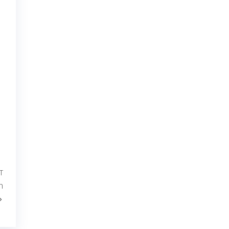
T
Next
n
Post