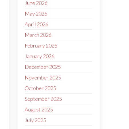
June 2026
May 2026
April 2026
March 2026
February 2026
January 2026
December 2025
November 2025
October 2025
September 2025
August 2025
July 2025