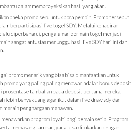
embantu dalam memproyeksikan hasil yang akan.
rikan aneka promo seru untuk para pemain. Promo tersebut
lam berpartisipasi live togel SDY. Melalui kehadiran
selalu diperbaharui, pengalaman bermain togel menjadi
ain sangat antusias menunggu hasil live SDY hari ini dan
n.
gai promo menarik yang bisa bisa dimanfaatkan untuk
h promo yang paling paling menawan adalah bonus deposit
ti prosentase tambahan pada deposit pertama mereka.
 lebih banyak uang agar ikut dalam live draw sdy dan
am meraih penghargaan menawan.
un menawarkan program loyalti bagi pemain setia. Program
eserta memasang taruhan, yang bisa ditukarkan dengan