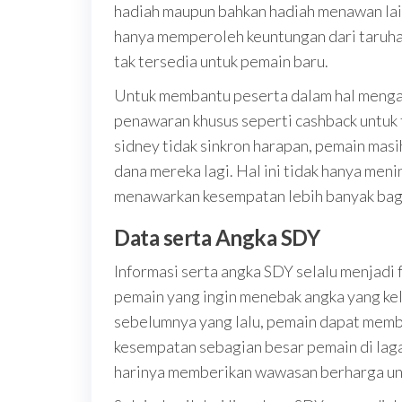
hadiah maupun bahkan hadiah menawan lain
hanya memperoleh keuntungan dari taruhan
tak tersedia untuk pemain baru.
Untuk membantu peserta dalam hal mengaw
penawaran khusus seperti cashback untuk ta
sidney tidak sinkron harapan, pemain ma
dana mereka lagi. Hal ini tidak hanya men
menawarkan kesempatan lebih banyak bagi
Data serta Angka SDY
Informasi serta angka SDY selalu menjadi
pemain yang ingin menebak angka yang kel
sebelumnya yang lalu, pemain dapat memb
kesempatan sebagian besar pemain di laga
harinya memberikan wawasan berharga un