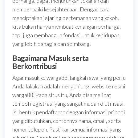
berharga, dapat menurunkan tekanan dan
memperbaiki kesejahteraan. Dengan cara
menciptakan jejaring pertemanan yang kokoh,
kita bukan hanya membuat kenangan berharga,
tapi juga membangun fondasi untuk kehidupan
yang lebih bahagia dan seimbang.
Bagaimana Masuk serta
Berkontribusi
Agar masuk ke warga88, langkah awal yang perlu
Anda lakukan adalah mengunjungi website resmi
warga88. Pada situs itu, Anda bisa melihat
tombol registrasi yang sangat mudah diutilisasi.
Isi bentuk pendaftaran dengan informasi pribadi
yang dibutuhkan, contohnya nama, email, serta
nomor telepon. Pastikan semua informasi yang