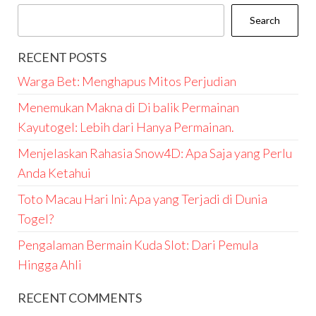
Search
RECENT POSTS
Warga Bet: Menghapus Mitos Perjudian
Menemukan Makna di Di balik Permainan
Kayutogel: Lebih dari Hanya Permainan.
Menjelaskan Rahasia Snow4D: Apa Saja yang Perlu
Anda Ketahui
Toto Macau Hari Ini: Apa yang Terjadi di Dunia
Togel?
Pengalaman Bermain Kuda Slot: Dari Pemula
Hingga Ahli
RECENT COMMENTS