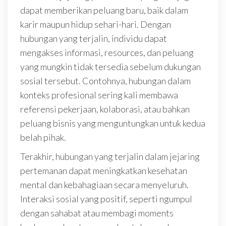
dapat memberikan peluang baru, baik dalam
karir maupun hidup sehari-hari. Dengan
hubungan yang terjalin, individu dapat
mengakses informasi, resources, dan peluang
yang mungkin tidak tersedia sebelum dukungan
sosial tersebut. Contohnya, hubungan dalam
konteks profesional sering kali membawa
referensi pekerjaan, kolaborasi, atau bahkan
peluang bisnis yang menguntungkan untuk kedua
belah pihak.
Terakhir, hubungan yang terjalin dalam jejaring
pertemanan dapat meningkatkan kesehatan
mental dan kebahagiaan secara menyeluruh.
Interaksi sosial yang positif, seperti ngumpul
dengan sahabat atau membagi moments