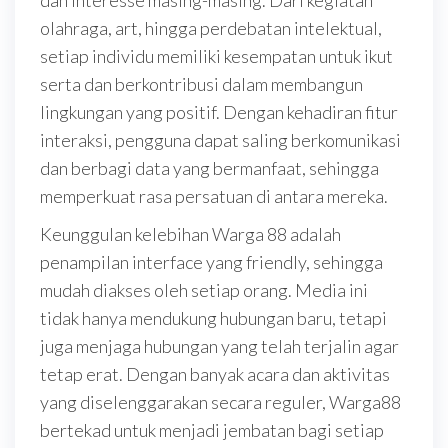
dan interesse masing-masing. Dari kegiatan
olahraga, art, hingga perdebatan intelektual,
setiap individu memiliki kesempatan untuk ikut
serta dan berkontribusi dalam membangun
lingkungan yang positif. Dengan kehadiran fitur
interaksi, pengguna dapat saling berkomunikasi
dan berbagi data yang bermanfaat, sehingga
memperkuat rasa persatuan di antara mereka.
Keunggulan kelebihan Warga 88 adalah
penampilan interface yang friendly, sehingga
mudah diakses oleh setiap orang. Media ini
tidak hanya mendukung hubungan baru, tetapi
juga menjaga hubungan yang telah terjalin agar
tetap erat. Dengan banyak acara dan aktivitas
yang diselenggarakan secara reguler, Warga88
bertekad untuk menjadi jembatan bagi setiap