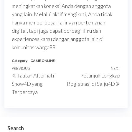
meningkatkan koneksi Anda dengan anggota
yang lain. Melalui aktif mengikuti, Anda tidak
hanya memperbesar jaringan pertemanan
digital, tapi juga dapat berbagi ilmu dan
experiences kamu dengan anggota lain di
komunitas warga88.
Category
GAME ONLINE
Post
Previous
PREVIOUS
NEXT
Next
Tautan Alternatif
Petunjuk Lengkap
navigation
Post
Post
Snow4D yang
Registrasi di Salju4D
Terpercaya
Search