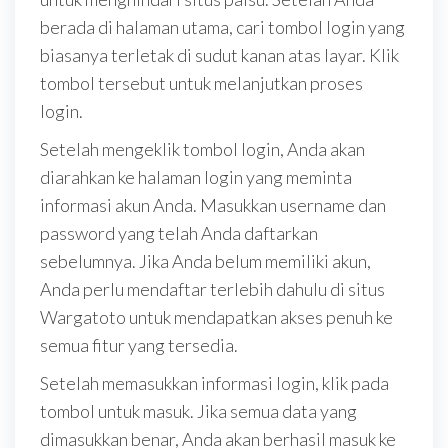
berada di halaman utama, cari tombol login yang
biasanya terletak di sudut kanan atas layar. Klik
tombol tersebut untuk melanjutkan proses
login.
Setelah mengeklik tombol login, Anda akan
diarahkan ke halaman login yang meminta
informasi akun Anda. Masukkan username dan
password yang telah Anda daftarkan
sebelumnya. Jika Anda belum memiliki akun,
Anda perlu mendaftar terlebih dahulu di situs
Wargatoto untuk mendapatkan akses penuh ke
semua fitur yang tersedia.
Setelah memasukkan informasi login, klik pada
tombol untuk masuk. Jika semua data yang
dimasukkan benar, Anda akan berhasil masuk ke