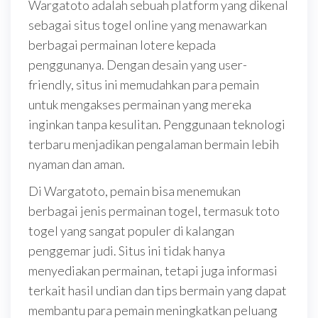
Wargatoto adalah sebuah platform yang dikenal
sebagai situs togel online yang menawarkan
berbagai permainan lotere kepada
penggunanya. Dengan desain yang user-
friendly, situs ini memudahkan para pemain
untuk mengakses permainan yang mereka
inginkan tanpa kesulitan. Penggunaan teknologi
terbaru menjadikan pengalaman bermain lebih
nyaman dan aman.
Di Wargatoto, pemain bisa menemukan
berbagai jenis permainan togel, termasuk toto
togel yang sangat populer di kalangan
penggemar judi. Situs ini tidak hanya
menyediakan permainan, tetapi juga informasi
terkait hasil undian dan tips bermain yang dapat
membantu para pemain meningkatkan peluang