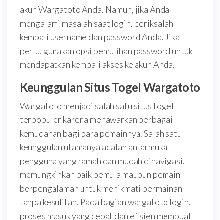
akun Wargatoto Anda. Namun, jika Anda
mengalami masalah saat login, periksalah
kembali username dan password Anda. Jika
perlu, gunakan opsi pemulihan password untuk
mendapatkan kembali akses ke akun Anda.
Keunggulan Situs Togel Wargatoto
Wargatoto menjadi salah satu situs togel
terpopuler karena menawarkan berbagai
kemudahan bagi para pemainnya. Salah satu
keunggulan utamanya adalah antarmuka
pengguna yang ramah dan mudah dinavigasi,
memungkinkan baik pemula maupun pemain
berpengalaman untuk menikmati permainan
tanpa kesulitan. Pada bagian wargatoto login,
proses masuk yang cepat dan efisien membuat