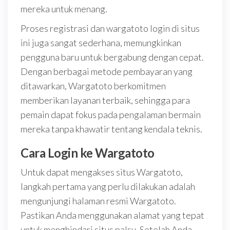
mereka untuk menang.
Proses registrasi dan wargatoto login di situs
ini juga sangat sederhana, memungkinkan
pengguna baru untuk bergabung dengan cepat.
Dengan berbagai metode pembayaran yang
ditawarkan, Wargatoto berkomitmen
memberikan layanan terbaik, sehingga para
pemain dapat fokus pada pengalaman bermain
mereka tanpa khawatir tentang kendala teknis.
Cara Login ke Wargatoto
Untuk dapat mengakses situs Wargatoto,
langkah pertama yang perlu dilakukan adalah
mengunjungi halaman resmi Wargatoto.
Pastikan Anda menggunakan alamat yang tepat
untuk menghindari situs palsu. Setelah Anda