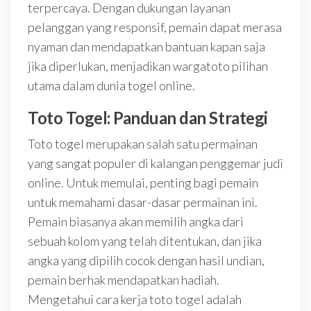
terpercaya. Dengan dukungan layanan
pelanggan yang responsif, pemain dapat merasa
nyaman dan mendapatkan bantuan kapan saja
jika diperlukan, menjadikan wargatoto pilihan
utama dalam dunia togel online.
Toto Togel: Panduan dan Strategi
Toto togel merupakan salah satu permainan
yang sangat populer di kalangan penggemar judi
online. Untuk memulai, penting bagi pemain
untuk memahami dasar-dasar permainan ini.
Pemain biasanya akan memilih angka dari
sebuah kolom yang telah ditentukan, dan jika
angka yang dipilih cocok dengan hasil undian,
pemain berhak mendapatkan hadiah.
Mengetahui cara kerja toto togel adalah