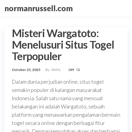
Skip
normanrussell.com
to
the
content
Misteri Wargatoto:
Menelusuri Situs Togel
Terpopuler
October 25, 2025
By
RAf4L
Off
Dalam dunia perjudian online, situs togel
semakin populer di kalangan masyarakat
Indonesia. Salah satu nama yang mencuat
belakangan ini adalah Wargatoto, sebuah
platform yang menawarkan pengalaman bermain
togel secara online dengan berbagai fitur
menarik. Dengan kemudahan akses dan berbagai