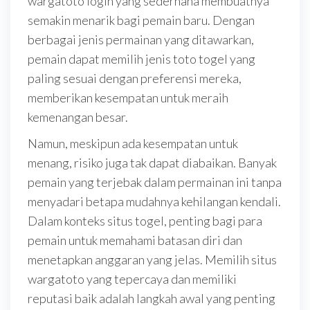
wargatoto login yang sederhana membuatnya
semakin menarik bagi pemain baru. Dengan
berbagai jenis permainan yang ditawarkan,
pemain dapat memilih jenis toto togel yang
paling sesuai dengan preferensi mereka,
memberikan kesempatan untuk meraih
kemenangan besar.
Namun, meskipun ada kesempatan untuk
menang, risiko juga tak dapat diabaikan. Banyak
pemain yang terjebak dalam permainan ini tanpa
menyadari betapa mudahnya kehilangan kendali.
Dalam konteks situs togel, penting bagi para
pemain untuk memahami batasan diri dan
menetapkan anggaran yang jelas. Memilih situs
wargatoto yang tepercaya dan memiliki
reputasi baik adalah langkah awal yang penting