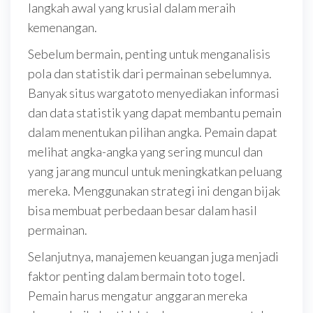
langkah awal yang krusial dalam meraih
kemenangan.
Sebelum bermain, penting untuk menganalisis
pola dan statistik dari permainan sebelumnya.
Banyak situs wargatoto menyediakan informasi
dan data statistik yang dapat membantu pemain
dalam menentukan pilihan angka. Pemain dapat
melihat angka-angka yang sering muncul dan
yang jarang muncul untuk meningkatkan peluang
mereka. Menggunakan strategi ini dengan bijak
bisa membuat perbedaan besar dalam hasil
permainan.
Selanjutnya, manajemen keuangan juga menjadi
faktor penting dalam bermain toto togel.
Pemain harus mengatur anggaran mereka