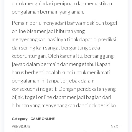
untuk menghindari penipuan dan memastikan
pengalaman bermain yang aman.
Pemain perlu menyadari bahwa meskipun togel
online bisa menjadi hiburan yang
menyenangkan, hasilnya tidak dapat diprediksi
dan sering kali sangat bergantung pada
keberuntungan. Oleh karena itu, bertanggung
jawab dalam bermain dan mengetahui kapan
harus berhenti adalah kunci untuk menikmati
pengalaman ini tanpa terjebak dalam
konsekuensi negatif. Dengan pendekatan yang
bijak, togel online dapat menjadi bagian dari
hiburan yang menyenangkan dan tidak berisiko.
Category
GAME ONLINE
Post
Previous
PREVIOUS
NEXT
Next