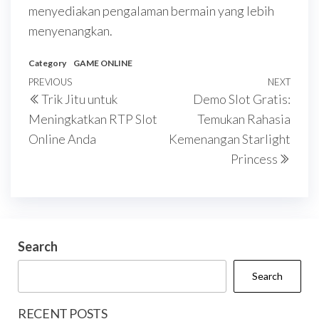
menyediakan pengalaman bermain yang lebih
menyenangkan.
Category
GAME ONLINE
Post
Previous
PREVIOUS
NEXT
Next
Trik Jitu untuk
Demo Slot Gratis:
navigation
Post
Post
Meningkatkan RTP Slot
Temukan Rahasia
Online Anda
Kemenangan Starlight
Princess
Search
Search
RECENT POSTS