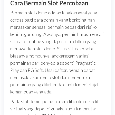
Cara Bermain Slot Percobaan
Bermain slot demo adalah langkah awal yang
cerdas bagi para pemain yang berkeinginan
merasakan sensasi bermain bebas dari risiko
kehilangan uang. Awalnya, pemain harus mencari
situs slot online yang dapat diandalkan yang
menawarkan slot demo. Situs-situs tersebut
biasanya mempunyai anekaragam variasi
permainan dari penyedia seperti Pragmatic
Play dan PG Soft. Usai daftar, pemain dapat
memasuki akun demo slot dan menentukan
permainan yang dikehendaki untuk menjelajahi
kemampuan yang ada.
Pada slot demo, pemain akan diberikan kredit
virtual yang dapat digunakan untuk memutar