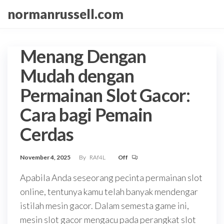
Skip
normanrussell.com
to
the
content
Menang Dengan
Mudah dengan
Permainan Slot Gacor:
Cara bagi Pemain
Cerdas
November 4, 2025
By
RAf4L
Off
Apabila Anda seseorang pecinta permainan slot
online, tentunya kamu telah banyak mendengar
istilah mesin gacor. Dalam semesta game ini,
mesin slot gacor mengacu pada perangkat slot