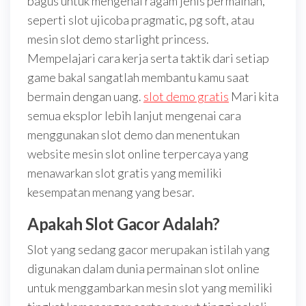
bagus untuk mengenal ragam jenis permainan,
seperti slot ujicoba pragmatic, pg soft, atau
mesin slot demo starlight princess.
Mempelajari cara kerja serta taktik dari setiap
game bakal sangatlah membantu kamu saat
bermain dengan uang.
slot demo gratis
Mari kita
semua eksplor lebih lanjut mengenai cara
menggunakan slot demo dan menentukan
website mesin slot online terpercaya yang
menawarkan slot gratis yang memiliki
kesempatan menang yang besar.
Apakah Slot Gacor Adalah?
Slot yang sedang gacor merupakan istilah yang
digunakan dalam dunia permainan slot online
untuk menggambarkan mesin slot yang memiliki