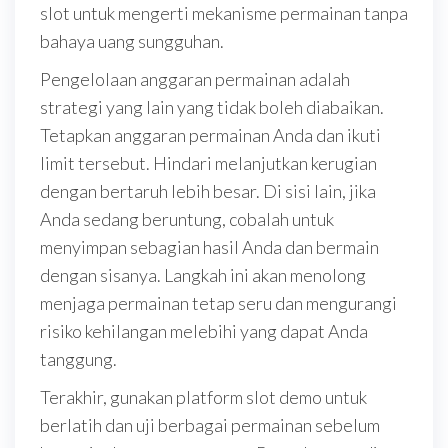
slot untuk mengerti mekanisme permainan tanpa
bahaya uang sungguhan.
Pengelolaan anggaran permainan adalah
strategi yang lain yang tidak boleh diabaikan.
Tetapkan anggaran permainan Anda dan ikuti
limit tersebut. Hindari melanjutkan kerugian
dengan bertaruh lebih besar. Di sisi lain, jika
Anda sedang beruntung, cobalah untuk
menyimpan sebagian hasil Anda dan bermain
dengan sisanya. Langkah ini akan menolong
menjaga permainan tetap seru dan mengurangi
risiko kehilangan melebihi yang dapat Anda
tanggung.
Terakhir, gunakan platform slot demo untuk
berlatih dan uji berbagai permainan sebelum