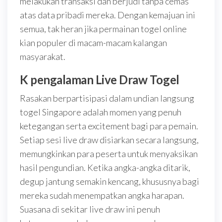
melakukan transaksi dan berjudi tanpa cemas
atas data pribadi mereka. Dengan kemajuan ini
semua, tak heran jika permainan togel online
kian populer di macam-macam kalangan
masyarakat.
K pengalaman Live Draw Togel
Rasakan berpartisipasi dalam undian langsung
togel Singapore adalah momen yang penuh
ketegangan serta excitement bagi para pemain.
Setiap sesi live draw disiarkan secara langsung,
memungkinkan para peserta untuk menyaksikan
hasil pengundian. Ketika angka-angka ditarik,
degup jantung semakin kencang, khususnya bagi
mereka sudah menempatkan angka harapan.
Suasana di sekitar live draw ini penuh