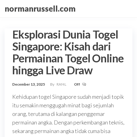
Skip
normanrussell.com
to
the
content
Eksplorasi Dunia Togel
Singapore: Kisah dari
Permainan Togel Online
hingga Live Draw
December 13, 2025
By
RAf4L
Off
Kehidupan togel Singapore sudah menjadi topik
itu semakin menggugah minat bagi sejumlah
orang, terutama di kalangan penggemar
permainan angka. Dengan perkembangan teknis,
sekarang permainan angka tidak cuma bisa