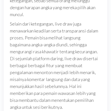
ketegangan, sebab semua orang melunggu
dengan harapan angka yang mereka pilih akan
muncul.
Selain dari ketegangan, live draw juga
menawarkan keadilan serta transparansi dalam
proses. Pemain bisa melihat langsung
bagaimana angka-angka diundi, sehingga
mengurangi rasa khawatir tentang kecurangan.
Di sejumlah platform daring, live draw disertai
berbagai berbagai fitur yang membuat
pengalaman menonton menjadi lebih menarik,
misalnya komentar langsung dan data yang
menunjukkan hasil sebelumnya. Hal ini
memberikan para pemain wawasan lebih yang
bisa membantu dalam menentukan pemilihan
angka untuk sesi berikutnya.