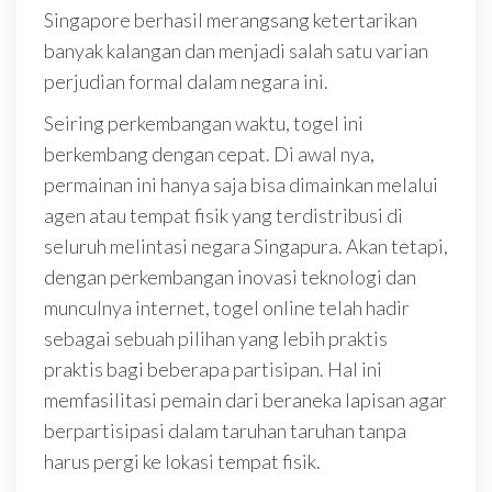
Singapore berhasil merangsang ketertarikan
banyak kalangan dan menjadi salah satu varian
perjudian formal dalam negara ini.
Seiring perkembangan waktu, togel ini
berkembang dengan cepat. Di awal nya,
permainan ini hanya saja bisa dimainkan melalui
agen atau tempat fisik yang terdistribusi di
seluruh melintasi negara Singapura. Akan tetapi,
dengan perkembangan inovasi teknologi dan
munculnya internet, togel online telah hadir
sebagai sebuah pilihan yang lebih praktis
praktis bagi beberapa partisipan. Hal ini
memfasilitasi pemain dari beraneka lapisan agar
berpartisipasi dalam taruhan taruhan tanpa
harus pergi ke lokasi tempat fisik.