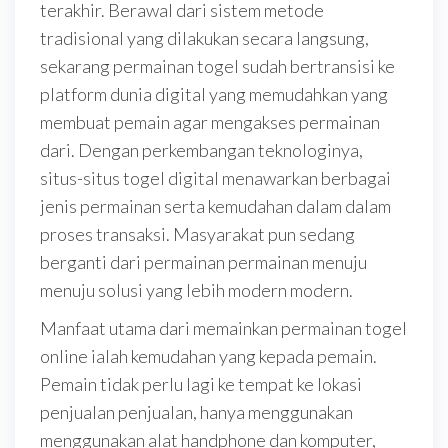
terakhir. Berawal dari sistem metode
tradisional yang dilakukan secara langsung,
sekarang permainan togel sudah bertransisi ke
platform dunia digital yang memudahkan yang
membuat pemain agar mengakses permainan
dari. Dengan perkembangan teknologinya,
situs-situs togel digital menawarkan berbagai
jenis permainan serta kemudahan dalam dalam
proses transaksi. Masyarakat pun sedang
berganti dari permainan permainan menuju
menuju solusi yang lebih modern modern.
Manfaat utama dari memainkan permainan togel
online ialah kemudahan yang kepada pemain.
Pemain tidak perlu lagi ke tempat ke lokasi
penjualan penjualan, hanya menggunakan
menggunakan alat handphone dan komputer,