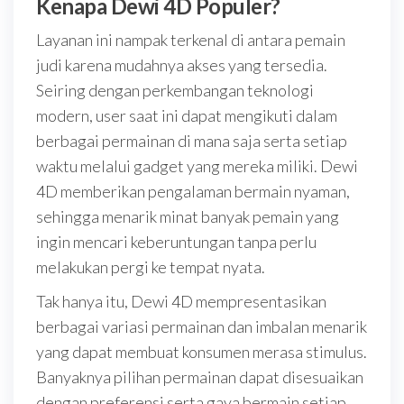
Kenapa Dewi 4D Populer?
Layanan ini nampak terkenal di antara pemain
judi karena mudahnya akses yang tersedia.
Seiring dengan perkembangan teknologi
modern, user saat ini dapat mengikuti dalam
berbagai permainan di mana saja serta setiap
waktu melalui gadget yang mereka miliki. Dewi
4D memberikan pengalaman bermain nyaman,
sehingga menarik minat banyak pemain yang
ingin mencari keberuntungan tanpa perlu
melakukan pergi ke tempat nyata.
Tak hanya itu, Dewi 4D mempresentasikan
berbagai variasi permainan dan imbalan menarik
yang dapat membuat konsumen merasa stimulus.
Banyaknya pilihan permainan dapat disesuaikan
dengan preferensi serta gaya bermain setiap