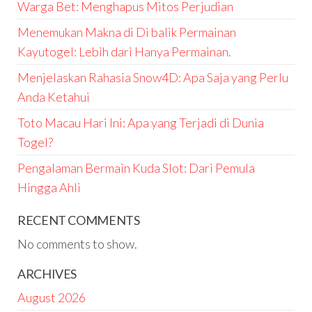
Warga Bet: Menghapus Mitos Perjudian
Menemukan Makna di Di balik Permainan
Kayutogel: Lebih dari Hanya Permainan.
Menjelaskan Rahasia Snow4D: Apa Saja yang Perlu
Anda Ketahui
Toto Macau Hari Ini: Apa yang Terjadi di Dunia
Togel?
Pengalaman Bermain Kuda Slot: Dari Pemula
Hingga Ahli
RECENT COMMENTS
No comments to show.
ARCHIVES
August 2026