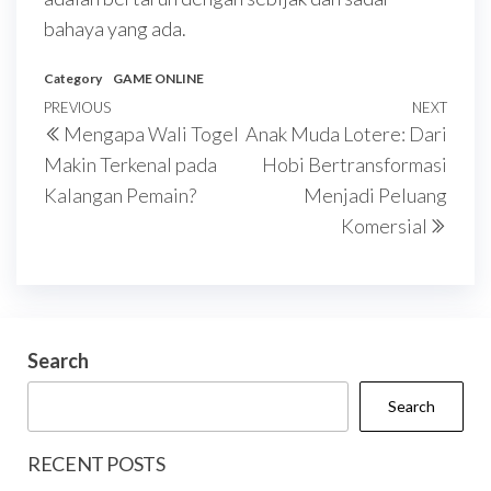
bahaya yang ada.
Category
GAME ONLINE
Post
Previous
PREVIOUS
NEXT
Next
Mengapa Wali Togel
Anak Muda Lotere: Dari
navigation
Post
Post
Makin Terkenal pada
Hobi Bertransformasi
Kalangan Pemain?
Menjadi Peluang
Komersial
Search
Search
RECENT POSTS