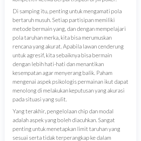
Di samping itu, penting untuk mengamati pola
bertaruh musuh. Setiap partisipan memiliki
metode bermain yang, dan dengan mempelajari
pola taruhan merka, kita bisa merumuskan
rencana yang akurat. Apabila lawan cenderung
untuk agresif, kita sebaiknya bisa bermain
dengan lebih hati-hati dan menantikan
kesempatan agar menyerang balik. Paham
mengenai aspek psikologis permainan ikut dapat
menolong di melakukan keputusan yang akurasi
pada situasi yang sulit.
Yang terakhir, pengelolaan chip dan modal
adalah aspek yang boleh diacuhkan. Sangat
penting untuk menetapkan limit taruhan yang
sesuai serta tidak terperangkap ke dalam