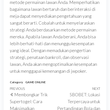
metode permainan lawan Anda. Memperhatikan
bagaimana lawan bertaruh dan berinteraksi di
meja dapat menyediakan pengetahuan yang
sangat berarti. Cobalah untuk menyelaraskan
strategi Anda berdasarkan metode permainan
mereka. Apabila lawan Anda berani, Anda bisa
lebih berhati-hati dan menunggu kesempatan
yang ideal. Dengan memadukan pengertian
strategi, penataan bankroll, dan observasi
lawan, Anda akan mengoptimalkan kesempatan
untuk menggapai kemenangan di jwpoker.
Category
GAME ONLINE
Post
Previous
PREVIOUS
NEXT
Next
Membongkar Trik
SBOBET: Lokasi
navigation
Post
Post
Supertogel: Cara
Terpercaya untuk
Maksimalkan
Pertandingan Bola dan