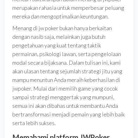
merupakan rahasia untuk memperbesar peluang
mereka dan mengoptimalkan keuntungan.
Menang di jw poker bukan hanya berkaitan
dengan nasib saja, melainkan juga butuh
pengetahuan yang kuat tentang taktik
permainan, psikologi lawan, serta pengelolaan
modal secara bijaksana. Dalam tulisan ini, kami
akan ulasan tentang sejumlah strategi jitu yang
mampu menuntun Anda meraih keberhasilan di
jwpoker. Mulai dari memilih game yang cocok
sampai strategi menggertak yang mumpuni,
semua ini akan dibahas untuk membantu Anda
bertransformasi menjadi pemain yang lebih baik
serta lebih sukses.
Memahami platform JWPoker