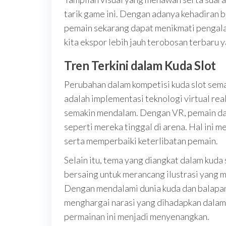
tarik game ini. Dengan adanya kehadiran bo
pemain sekarang dapat menikmati pengala
kita ekspor lebih jauh terobosan terbaru y
Tren Terkini dalam Kuda Slot
Perubahan dalam kompetisi kuda slot sema
adalah implementasi teknologi virtual re
semakin mendalam. Dengan VR, pemain da
seperti mereka tinggal di arena. Hal ini
serta memperbaiki keterlibatan pemain.
Selain itu, tema yang diangkat dalam kuda
bersaing untuk merancang ilustrasi yang 
Dengan mendalami dunia kuda dan balapan
menghargai narasi yang dihadapkan dalam 
permainan ini menjadi menyenangkan.