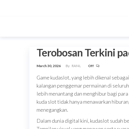
Skip
to
the
content
Terobosan Terkini p
March 30, 2026
By
RAf4L
Off
Game kudaslot, yang lebih dikenal sebagai
kalangan penggemar permainan di seluruh d
lebih menantang dan menghibur bagi para
kuda slot tidak hanya menawarkan hiburan,
menegangkan.
Dalam dunia digital kini, kudaslot sudah 
Tampilan visual yang menawan serta suar