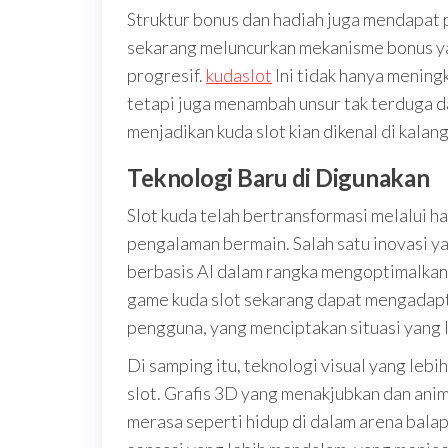
Struktur bonus dan hadiah juga mendapat
sekarang meluncurkan mekanisme bonus ya
progresif.
kudaslot
Ini tidak hanya menin
tetapi juga menambah unsur tak terduga d
menjadikan kuda slot kian dikenal di kala
Teknologi Baru di Digunakan
Slot kuda telah bertransformasi melalui 
pengalaman bermain. Salah satu inovasi y
berbasis AI dalam rangka mengoptimalkan 
game kuda slot sekarang dapat mengadapta
pengguna, yang menciptakan situasi yang l
Di samping itu, teknologi visual yang leb
slot. Grafis 3D yang menakjubkan dan an
merasa seperti hidup di dalam arena balap