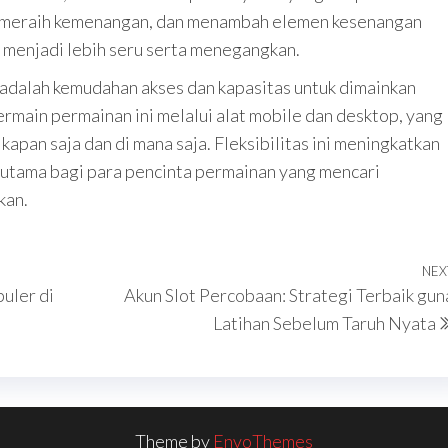
 meraih kemenangan, dan menambah elemen kesenangan
menjadi lebih seru serta menegangkan.
t adalah kemudahan akses dan kapasitas untuk dimainkan
rmain permainan ini melalui alat mobile dan desktop, yang
pan saja dan di mana saja. Fleksibilitas ini meningkatkan
i utama bagi para pencinta permainan yang mencari
kan.
NEX
uler di
Akun Slot Percobaan: Strategi Terbaik gun
Latihan Sebelum Taruh Nyata
Theme by
EnvoThemes