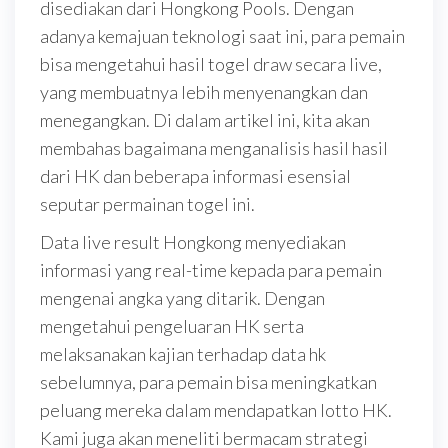
disediakan dari Hongkong Pools. Dengan
adanya kemajuan teknologi saat ini, para pemain
bisa mengetahui hasil togel draw secara live,
yang membuatnya lebih menyenangkan dan
menegangkan. Di dalam artikel ini, kita akan
membahas bagaimana menganalisis hasil hasil
dari HK dan beberapa informasi esensial
seputar permainan togel ini.
Data live result Hongkong menyediakan
informasi yang real-time kepada para pemain
mengenai angka yang ditarik. Dengan
mengetahui pengeluaran HK serta
melaksanakan kajian terhadap data hk
sebelumnya, para pemain bisa meningkatkan
peluang mereka dalam mendapatkan lotto HK.
Kami juga akan meneliti bermacam strategi