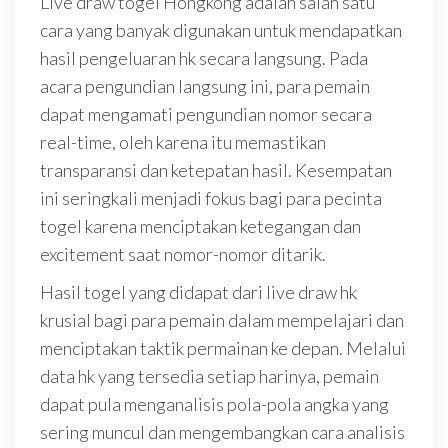
Live draw togel Hongkong adalah salah satu
cara yang banyak digunakan untuk mendapatkan
hasil pengeluaran hk secara langsung. Pada
acara pengundian langsung ini, para pemain
dapat mengamati pengundian nomor secara
real-time, oleh karena itu memastikan
transparansi dan ketepatan hasil. Kesempatan
ini seringkali menjadi fokus bagi para pecinta
togel karena menciptakan ketegangan dan
excitement saat nomor-nomor ditarik.
Hasil togel yang didapat dari live draw hk
krusial bagi para pemain dalam mempelajari dan
menciptakan taktik permainan ke depan. Melalui
data hk yang tersedia setiap harinya, pemain
dapat pula menganalisis pola-pola angka yang
sering muncul dan mengembangkan cara analisis