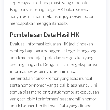
kepercayaan terhadap hasil yang diperoleh.
Bagi banyak orang, togel HK bukan sekedar
hanya permainan, melainkan juga kesempatan
mendapatkan mengganti nasib.
Pembahasan Data Hasil HK
Evaluasi informasi keluaran HK jadi tindakan
penting bagi para penggemar togel Hongkong
untuk mempelajari pola dan pergerakan yang
berlangsung ada. Dengan cara mengeksplorasi
informasi sebelumnya, pemain dapat
menentukan nomor-nomor yang acap muncul
serta nomor-nomor yang tidak biasa muncul. Ini
semua bisa menolong untuk membuat keputusan
yang terlebih terinformasi saat memilih nomor
untuk taruhan berikutnya. Data yang didapat