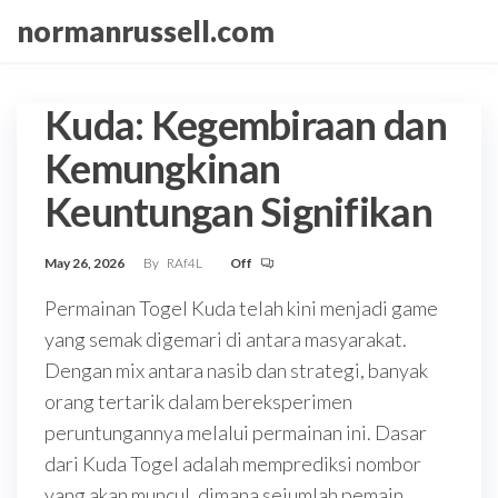
Skip
normanrussell.com
to
the
content
Kuda: Kegembiraan dan
Kemungkinan
Keuntungan Signifikan
May 26, 2026
By
RAf4L
Off
Permainan Togel Kuda telah kini menjadi game
yang semak digemari di antara masyarakat.
Dengan mix antara nasib dan strategi, banyak
orang tertarik dalam bereksperimen
peruntungannya melalui permainan ini. Dasar
dari Kuda Togel adalah memprediksi nombor
yang akan muncul, dimana sejumlah pemain