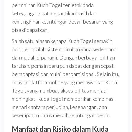
permainan Kuda Togel terletak pada
ketegangan saat menantikan hasil dan
kemungkinan keuntungan besar-besaran yang
bisa didapatkan.
Salah satu alasan kenapa Kuda Togel semakin
populer adalah sistem taruhan yang sederhana
dan mudah dipahami. Dengan berbagai pilihan
taruhan, pemain baru pun dapat dengan cepat
beradaptasi dan mulai berpartisipasi. Selain itu,
banyak platform online yang menawarkan Kuda
Togel, yang membuat aksesibilitas menjadi
meningkat. Kuda Togel memberikan kombinasi
menarik antara perjudian, kesenangan, dan
kesempatan untuk meraih keuntungan besar.
Manfaat dan Risiko dalam Kuda