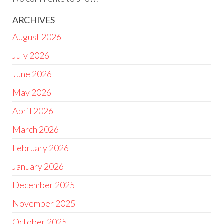
ARCHIVES
August 2026
July 2026
June 2026
May 2026
April 2026
March 2026
February 2026
January 2026
December 2025
November 2025
October 2025