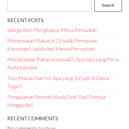
Search
RECENT POSTS
Warga Bet: Menghapus Mitos Perjudian
Menemukan Makna di Di balik Permainan
Kayutogel: Lebih dari Hanya Permainan.
Menjelaskan Rahasia Snow4D: Apa Saja yang Perlu
Anda Ketahui
Toto Macau Hari Ini: Apa yang Terjadi di Dunia
Togel?
Pengalaman Bermain Kuda Slot: Dari Pemula
Hingga Ahli
RECENT COMMENTS
No comments to show.