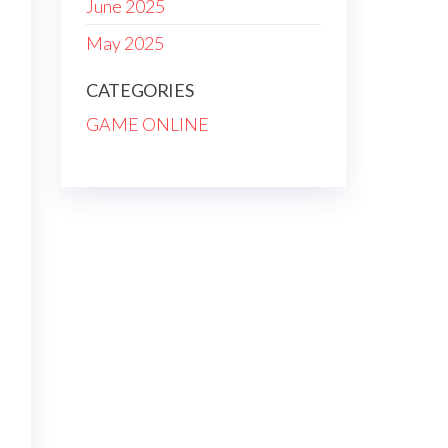
June 2025
May 2025
CATEGORIES
GAME ONLINE