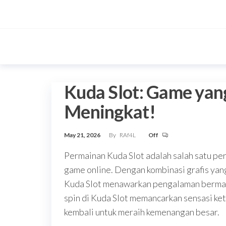
Skip
to
the
content
Kuda Slot: Game yan
Meningkat!
May 21, 2026
By
RAf4L
Off
Permainan Kuda Slot adalah salah satu pe
game online. Dengan kombinasi grafis ya
Kuda Slot menawarkan pengalaman bermain
spin di Kuda Slot memancarkan sensasi k
kembali untuk meraih kemenangan besar.