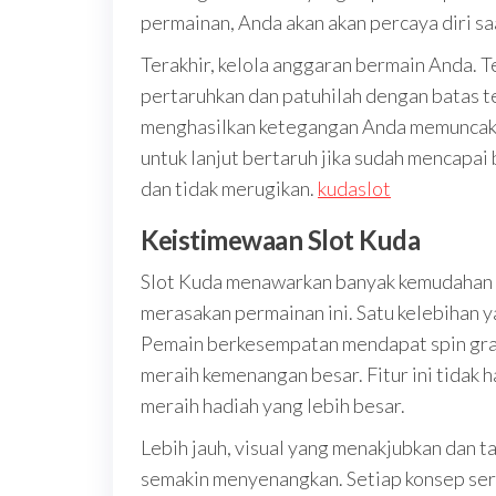
permainan, Anda akan akan percaya diri sa
Terakhir, kelola anggaran bermain Anda.
pertaruhkan dan patuhilah dengan batas t
menghasilkan ketegangan Anda memuncak, t
untuk lanjut bertaruh jika sudah mencapa
dan tidak merugikan.
kudaslot
Keistimewaan Slot Kuda
Slot Kuda menawarkan banyak kemudahan 
merasakan permainan ini. Satu kelebihan y
Pemain berkesempatan mendapat spin gra
meraih kemenangan besar. Fitur ini tidak
meraih hadiah yang lebih besar.
Lebih jauh, visual yang menakjubkan dan
semakin menyenangkan. Setiap konsep serta