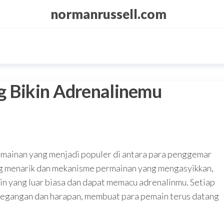
normanrussell.com
g Bikin Adrenalinemu
rmainan yang menjadi populer di antara para penggemar
ng menarik dan mekanisme permainan yang mengasyikkan,
 yang luar biasa dan dapat memacu adrenalinmu. Setiap
etegangan dan harapan, membuat para pemain terus datang