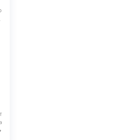
p
.
T
Next
a
Post