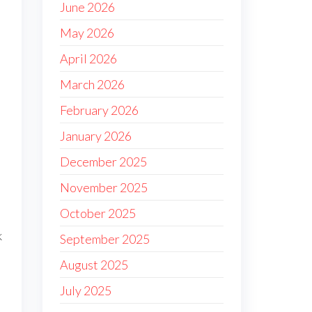
June 2026
May 2026
April 2026
March 2026
February 2026
January 2026
December 2025
November 2025
October 2025
k
September 2025
August 2025
July 2025