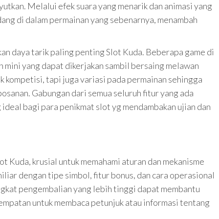
tkan. Melalui efek suara yang menarik dan animasi yang
edang di dalam permainan yang sebenarnya, menambah
an daya tarik paling penting Slot Kuda. Beberapa game di
 mini yang dapat dikerjakan sambil bersaing melawan
k kompetisi, tapi juga variasi pada permainan sehingga
sanan. Gabungan dari semua seluruh fitur yang ada
g ideal bagi para penikmat slot yg mendambakan ujian dan
lot Kuda, krusial untuk memahami aturan dan mekanisme
liar dengan tipe simbol, fitur bonus, dan cara operasional
ngkat pengembalian yang lebih tinggi dapat membantu
empatan untuk membaca petunjuk atau informasi tentang