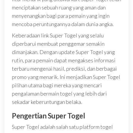
menciptakan sebuah ruang yang aman dan
menyenangkan bagi para pemain yang ingin
mencoba peruntungannya dalam dunia angka.
Keberadaan link Super Togel yang selalu
diperbarui membuat penggemar semakin
dimanjakan. Dengan update Super Togel yang
rutin, para pemain dapat mengakses informasi
terbaru mengenai hasil, prediksi, dan berbagai
promo yang menarik. Ini menjadikan Super Togel
pilihan utama bagi mereka yang mencari
pengalaman bermain togel yang lebih dari
sekadar keberuntungan belaka.
Pengertian Super Togel
Super Togel adalah salah satu platform togel