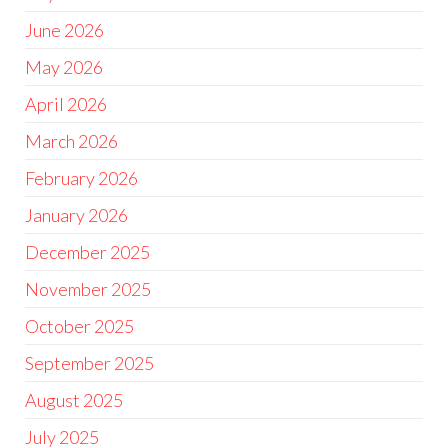
June 2026
May 2026
April 2026
March 2026
February 2026
January 2026
December 2025
November 2025
October 2025
September 2025
August 2025
July 2025