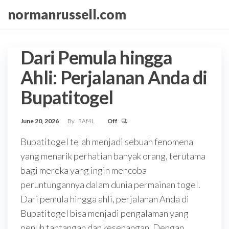
Skip
normanrussell.com
to
the
content
Dari Pemula hingga
Ahli: Perjalanan Anda di
Bupatitogel
June 20, 2026
By
RAf4L
Off
Bupatitogel telah menjadi sebuah fenomena
yang menarik perhatian banyak orang, terutama
bagi mereka yang ingin mencoba
peruntungannya dalam dunia permainan togel.
Dari pemula hingga ahli, perjalanan Anda di
Bupatitogel bisa menjadi pengalaman yang
penuh tantangan dan kesenangan. Dengan