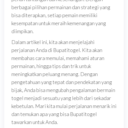
berbagai pilihan permainan dan strategi yang
bisa diterapkan, setiap pemain memiliki
kesempatan untuk meraih kemenangan yang
diimpikan.
Dalam artikel ini, kita akan menjelajahi
perjalanan Anda di Bupatitogel. Kita akan
membahas cara memulai, memahami aturan
permainan, hingga tips dan trik untuk
meningkatkan peluang menang. Dengan
pengetahuan yang tepat dan pendekatan yang
bijak, Anda bisa mengubah pengalaman bermain
togel menjadi sesuatu yang lebih dari sekadar
kebetulan. Mari kita mulai perjalanan menarik ini
dan temukan apa yang bisa Bupatitogel
tawarkan untuk Anda.