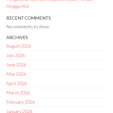
Hingga Ahli
RECENT COMMENTS
No comments to show.
ARCHIVES
August 2026
July 2026
June 2026
May 2026
April 2026
March 2026
February 2026
January 2026