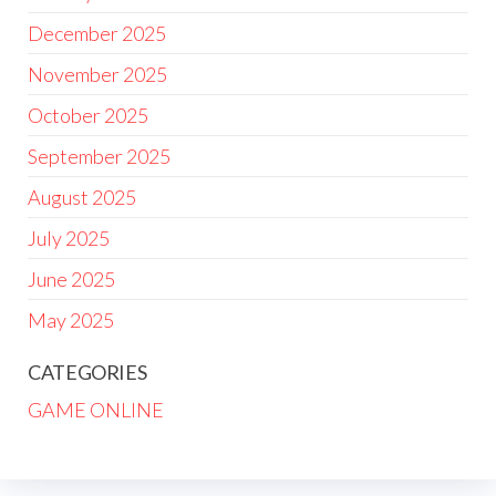
December 2025
November 2025
October 2025
September 2025
August 2025
July 2025
June 2025
May 2025
CATEGORIES
GAME ONLINE