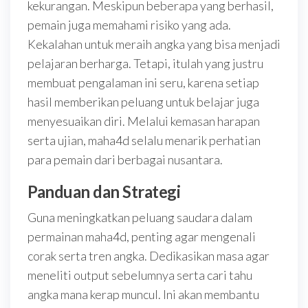
kekurangan. Meskipun beberapa yang berhasil,
pemain juga memahami risiko yang ada.
Kekalahan untuk meraih angka yang bisa menjadi
pelajaran berharga. Tetapi, itulah yang justru
membuat pengalaman ini seru, karena setiap
hasil memberikan peluang untuk belajar juga
menyesuaikan diri. Melalui kemasan harapan
serta ujian, maha4d selalu menarik perhatian
para pemain dari berbagai nusantara.
Panduan dan Strategi
Guna meningkatkan peluang saudara dalam
permainan maha4d, penting agar mengenali
corak serta tren angka. Dedikasikan masa agar
meneliti output sebelumnya serta cari tahu
angka mana kerap muncul. Ini akan membantu