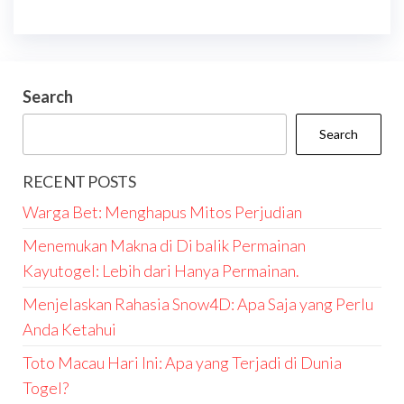
Search
Search
RECENT POSTS
Warga Bet: Menghapus Mitos Perjudian
Menemukan Makna di Di balik Permainan
Kayutogel: Lebih dari Hanya Permainan.
Menjelaskan Rahasia Snow4D: Apa Saja yang Perlu
Anda Ketahui
Toto Macau Hari Ini: Apa yang Terjadi di Dunia
Togel?