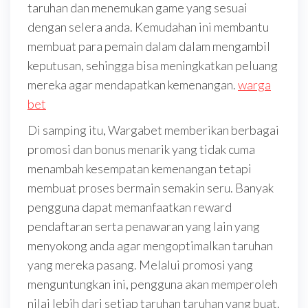
taruhan dan menemukan game yang sesuai
dengan selera anda. Kemudahan ini membantu
membuat para pemain dalam dalam mengambil
keputusan, sehingga bisa meningkatkan peluang
mereka agar mendapatkan kemenangan.
warga
bet
Di samping itu, Wargabet memberikan berbagai
promosi dan bonus menarik yang tidak cuma
menambah kesempatan kemenangan tetapi
membuat proses bermain semakin seru. Banyak
pengguna dapat memanfaatkan reward
pendaftaran serta penawaran yang lain yang
menyokong anda agar mengoptimalkan taruhan
yang mereka pasang. Melalui promosi yang
menguntungkan ini, pengguna akan memperoleh
nilai lebih dari setiap taruhan taruhan yang buat.