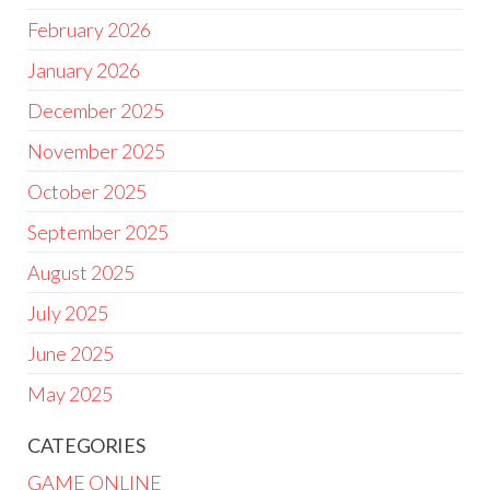
February 2026
January 2026
December 2025
November 2025
October 2025
September 2025
August 2025
July 2025
June 2025
May 2025
CATEGORIES
GAME ONLINE