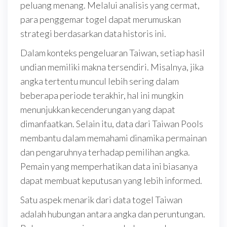
peluang menang. Melalui analisis yang cermat,
para penggemar togel dapat merumuskan
strategi berdasarkan data historis ini.
Dalam konteks pengeluaran Taiwan, setiap hasil
undian memiliki makna tersendiri. Misalnya, jika
angka tertentu muncul lebih sering dalam
beberapa periode terakhir, hal ini mungkin
menunjukkan kecenderungan yang dapat
dimanfaatkan. Selain itu, data dari Taiwan Pools
membantu dalam memahami dinamika permainan
dan pengaruhnya terhadap pemilihan angka.
Pemain yang memperhatikan data ini biasanya
dapat membuat keputusan yang lebih informed.
Satu aspek menarik dari data togel Taiwan
adalah hubungan antara angka dan peruntungan.