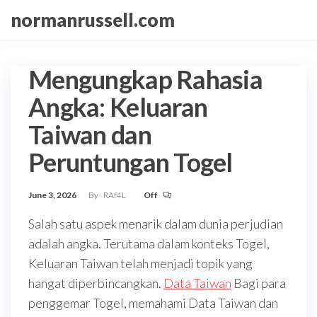
Skip
normanrussell.com
to
the
content
Mengungkap Rahasia
Angka: Keluaran
Taiwan dan
Peruntungan Togel
June 3, 2026
By
RAf4L
Off
Salah satu aspek menarik dalam dunia perjudian
adalah angka. Terutama dalam konteks Togel,
Keluaran Taiwan telah menjadi topik yang
hangat diperbincangkan.
Data Taiwan
Bagi para
penggemar Togel, memahami Data Taiwan dan