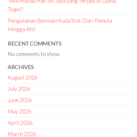
Toto Macau Hari Ini: Apa yang Terjadi di Dunia
Togel?
Pengalaman Bermain Kuda Slot: Dari Pemula
Hingga Ahli
RECENT COMMENTS
No comments to show.
ARCHIVES
August 2026
July 2026
June 2026
May 2026
April 2026
March 2026