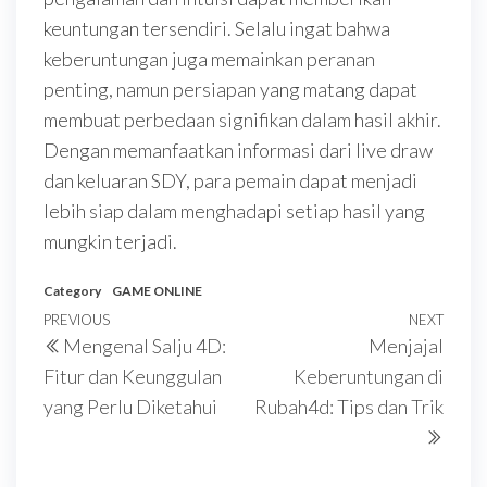
keuntungan tersendiri. Selalu ingat bahwa
keberuntungan juga memainkan peranan
penting, namun persiapan yang matang dapat
membuat perbedaan signifikan dalam hasil akhir.
Dengan memanfaatkan informasi dari live draw
dan keluaran SDY, para pemain dapat menjadi
lebih siap dalam menghadapi setiap hasil yang
mungkin terjadi.
Category
GAME ONLINE
Post
Previous
PREVIOUS
NEXT
Next
Mengenal Salju 4D:
Menjajal
navigation
Post
Post
Fitur dan Keunggulan
Keberuntungan di
yang Perlu Diketahui
Rubah4d: Tips dan Trik