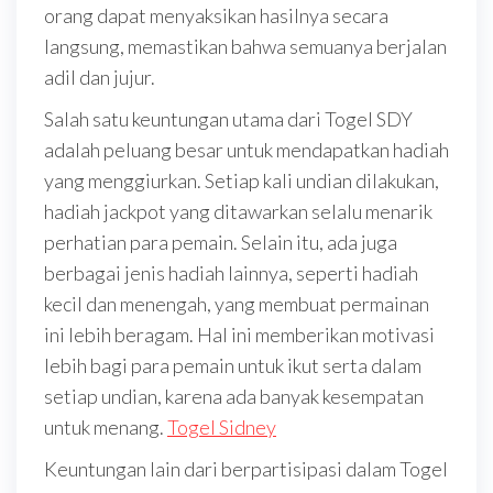
orang dapat menyaksikan hasilnya secara
langsung, memastikan bahwa semuanya berjalan
adil dan jujur.
Salah satu keuntungan utama dari Togel SDY
adalah peluang besar untuk mendapatkan hadiah
yang menggiurkan. Setiap kali undian dilakukan,
hadiah jackpot yang ditawarkan selalu menarik
perhatian para pemain. Selain itu, ada juga
berbagai jenis hadiah lainnya, seperti hadiah
kecil dan menengah, yang membuat permainan
ini lebih beragam. Hal ini memberikan motivasi
lebih bagi para pemain untuk ikut serta dalam
setiap undian, karena ada banyak kesempatan
untuk menang.
Togel Sidney
Keuntungan lain dari berpartisipasi dalam Togel