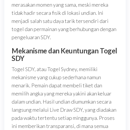
merasakan momen yang sama, meski mereka
tidak hadir secara fisik di lokasi undian. Ini
menjadi salah satu daya tarik tersendiri dari
togel dan permainan yang berhubungan dengan
pengeluaran SDY.
Mekanisme dan Keuntungan Togel
SDY
Togel SDY, atau Togel Sydney, memiliki
mekanisme yang cukup sederhana namun
menarik. Pemain dapat membeli tiket dan
memilih angka yang mereka yakini akan keluar
dalam undian. Hasil undian diumumkan secara
langsung melalui Live Draw SDY, yang diadakan
pada waktu tertentu setiap minggunya. Proses
ini memberikan transparansi, di mana semua