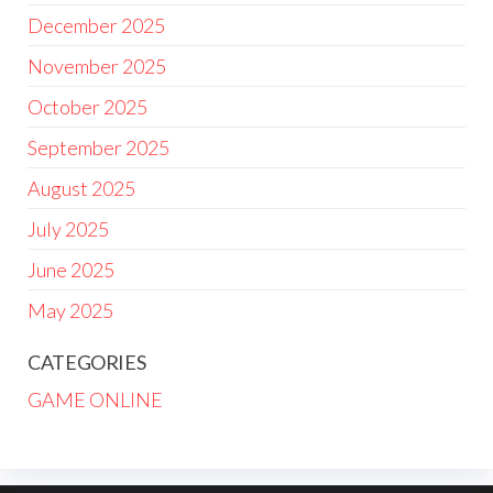
December 2025
November 2025
October 2025
September 2025
August 2025
July 2025
June 2025
May 2025
CATEGORIES
GAME ONLINE