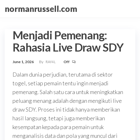
Skip
normanrussell.com
to
the
content
Menjadi Pemenang:
Rahasia Live Draw SDY
June 1, 2026
By
RAf4L
Off
Dalam dunia perjudian, terutama di sektor
togel, setiap pemain tentu ingin menjadi
pemenang. Salah satu cara untuk meningkatkan
peluang menang adalah dengan mengikuti live
draw SDY. Proses ini tidak hanya memberikan
hasil langsung, tetapi juga memberikan
kesempatan kepada para pemain untuk
menganalisis data dan pola yang muncul dari