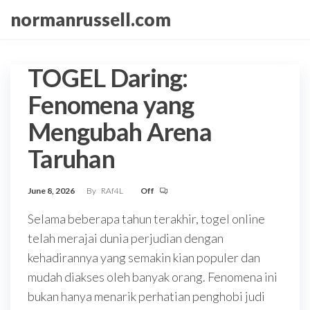
Skip
normanrussell.com
to
the
content
TOGEL Daring:
Fenomena yang
Mengubah Arena
Taruhan
June 8, 2026
By
RAf4L
Off
Selama beberapa tahun terakhir, togel online
telah merajai dunia perjudian dengan
kehadirannya yang semakin kian populer dan
mudah diakses oleh banyak orang. Fenomena ini
bukan hanya menarik perhatian penghobi judi