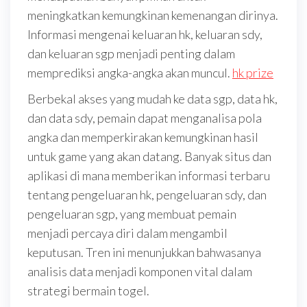
meningkatkan kemungkinan kemenangan dirinya.
Informasi mengenai keluaran hk, keluaran sdy,
dan keluaran sgp menjadi penting dalam
memprediksi angka-angka akan muncul.
hk prize
Berbekal akses yang mudah ke data sgp, data hk,
dan data sdy, pemain dapat menganalisa pola
angka dan memperkirakan kemungkinan hasil
untuk game yang akan datang. Banyak situs dan
aplikasi di mana memberikan informasi terbaru
tentang pengeluaran hk, pengeluaran sdy, dan
pengeluaran sgp, yang membuat pemain
menjadi percaya diri dalam mengambil
keputusan. Tren ini menunjukkan bahwasanya
analisis data menjadi komponen vital dalam
strategi bermain togel.