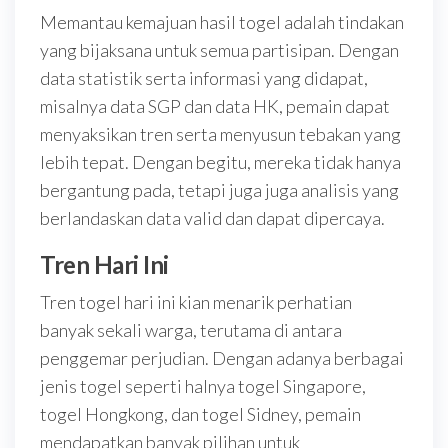
Memantau kemajuan hasil togel adalah tindakan
yang bijaksana untuk semua partisipan. Dengan
data statistik serta informasi yang didapat,
misalnya data SGP dan data HK, pemain dapat
menyaksikan tren serta menyusun tebakan yang
lebih tepat. Dengan begitu, mereka tidak hanya
bergantung pada, tetapi juga juga analisis yang
berlandaskan data valid dan dapat dipercaya.
Tren Hari Ini
Tren togel hari ini kian menarik perhatian
banyak sekali warga, terutama di antara
penggemar perjudian. Dengan adanya berbagai
jenis togel seperti halnya togel Singapore,
togel Hongkong, dan togel Sidney, pemain
mendapatkan banyak pilihan untuk