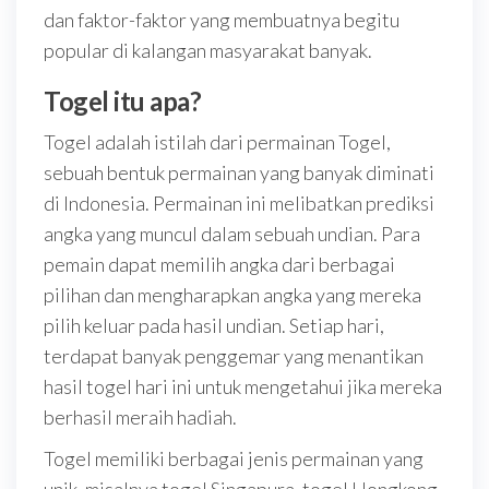
dan faktor-faktor yang membuatnya begitu
popular di kalangan masyarakat banyak.
Togel itu apa?
Togel adalah istilah dari permainan Togel,
sebuah bentuk permainan yang banyak diminati
di Indonesia. Permainan ini melibatkan prediksi
angka yang muncul dalam sebuah undian. Para
pemain dapat memilih angka dari berbagai
pilihan dan mengharapkan angka yang mereka
pilih keluar pada hasil undian. Setiap hari,
terdapat banyak penggemar yang menantikan
hasil togel hari ini untuk mengetahui jika mereka
berhasil meraih hadiah.
Togel memiliki berbagai jenis permainan yang