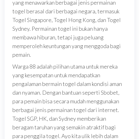
yang menawarkan berbagai jenis permainan
togel berasal dari berbagai negara, termasuk
Togel Singapore, Togel Hong Kong, dan Togel
Sydney. Permainan togel ini bukan hanya
membawa hiburan, tetapi juga peluang
memperoleh keuntungan yang menggoda bagi
pemain.
Warga 88 adalah pilihan utama untuk mereka
yang kesempatan untuk mendapatkan
pengalaman bermain togel dalam kondisi aman
dan nyaman. Dengan bantuan seperti Sbobet,
para pemain bisa secara mudah menggunakan
berbagai jenis permainan togel dari internet.
Togel SGP, HK, dan Sydney memberikan
beragam taruhan yang semakin atraktif bagi
para penggila togel. Ayo kita ulik lebih dalam