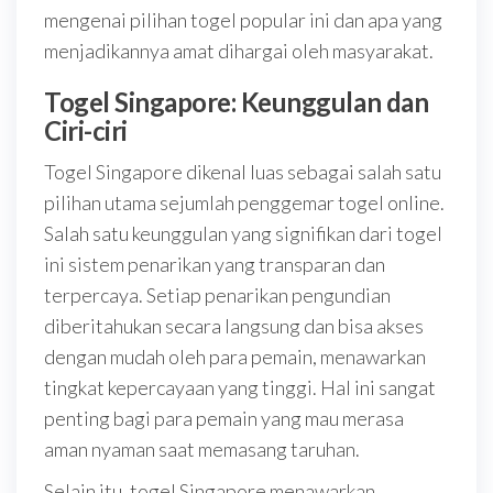
mengenai pilihan togel popular ini dan apa yang
menjadikannya amat dihargai oleh masyarakat.
Togel Singapore: Keunggulan dan
Ciri-ciri
Togel Singapore dikenal luas sebagai salah satu
pilihan utama sejumlah penggemar togel online.
Salah satu keunggulan yang signifikan dari togel
ini sistem penarikan yang transparan dan
terpercaya. Setiap penarikan pengundian
diberitahukan secara langsung dan bisa akses
dengan mudah oleh para pemain, menawarkan
tingkat kepercayaan yang tinggi. Hal ini sangat
penting bagi para pemain yang mau merasa
aman nyaman saat memasang taruhan.
Selain itu, togel Singapore menawarkan