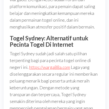
platform komunikasi, para pemain dapat saling
belajar dan meningkatkan kemampuan mereka
dalam permainan togel online, dan ini
menghasilkan atmosfer positif dalam bermain.
Togel Sydney: Alternatif untuk
Pecinta Togel Di Internet
Togel Sydney sudah jadi salah satu pilihan
terpenting bagi para pecinta togel online di
negeri ini.
https://warga88a.com
Laga yang
diselenggarakan secara regular ini memberikan
peluang menarik bagi peserta untuk meraih
keberuntungan. Dengan metode yang
transparan dan terpercaya, Togel Sydney
semakin diterima oleh mereka yang ingin
memperoleh pengalaman bermain yang aman