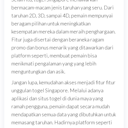
bermacam-macam jenis taruhan yang seru. Dari
taruhan 2D, 3D, sampai 4D, pemain mempunyai
beragam pilihan untuk meningkatkan
kesempatan mereka dalam meraih penghargaan.
Fitur juga disertai dengan beraneka ragam
promo dan bonus menarik yang ditawarkan dari
platform seperti, membuat pemain bisa
menikmati pengalaman yang yang lebih
menguntungkan dan asik.
Jangan lupa, kemudahan akses menjadi fitur fitur
unggulan togel Singapore. Melalui adanya
aplikasi dan situs togel di dunia maya yang
ramah pengguna, pemain dapat secara mudah
mendapatkan semua data yang dibutuhkan untuk
memasang taruhan. Hadirnya platform seperti