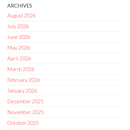
ARCHIVES
August 2026
July 2026
June 2026
May 2026
April 2026
March 2026
February 2026
January 2026
December 2025
November 2025
October 2025