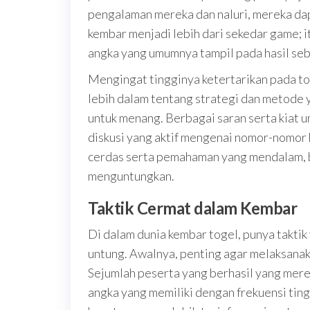
pengalaman mereka dan naluri, mereka da
kembar menjadi lebih dari sekedar game; i
angka yang umumnya tampil pada hasil se
Mengingat tingginya ketertarikan pada to
lebih dalam tentang strategi dan metod
untuk menang. Berbagai saran serta kiat 
diskusi yang aktif mengenai nomor-nomor
cerdas serta pemahaman yang mendalam, b
menguntungkan.
Taktik Cermat dalam Kembar
Di dalam dunia kembar togel, punya taktik
untung. Awalnya, penting agar melaksanaka
Sejumlah peserta yang berhasil yang mere
angka yang memiliki dengan frekuensi tin