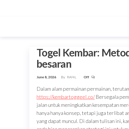
Skip
to
the
content
Togel Kembar: Metod
besaran
June 8, 2026
By
RAf4L
Off
Dalam alam permainan permainan, terutama
https://kembartoggeel.co/
Bersegala pema
jalan untuk meningkatkan kesempatan mer
hanya hanya konsep, tetapi juga terlibat
yang dapat muncul. Di dalam tulisan ini, k