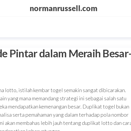
normanrussell.com
e Pintar dalam Meraih Besar
 lotto, istilah kembar togel semakin sangat dibicarakan.
in yang mana memandang strategi ini sebagai salah satu
eka mendapatkan kemenangan besar. Duplikat togel bukan
 analisa serta pemahaman yang dalam terhadap pola nombor
ami akan membahas lebih jauh tentang duplikat lotto dan car