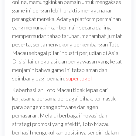
online, memungkinkan pemain untuk mengakses
game ini dengan lebih praktis menggunakan
perangkat mereka. Adanya platform permainan
yang memungkinkan bermain secara daring
mempermudah tahap taruhan, menambah jumlah
peserta, serta menyokong perkembangan Toto
Macau sebagai pilar industri perjudian di Asia.
Di sisi lain, regulasi dan pengawasan yang ketat
menjamin bahwa game ini tetap aman dan
seimbang bagi pemain.
supertogel
Keberhasilan Toto Macau tidak lepas dari
kerjasama bersama berbagai pihak, termasuk
para pengembang software dan agen
pemasaran. Melalui berbagai inovasi dan
strategi promosi yang efektif, Toto Macau
berhasil mengukuhkan posisinya sendiri dalam