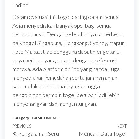
undian.
Dalam evaluasi ini, togel daring dalam Benua
Asia menyediakan banyak opsi bagi semua
penggunanya. Dengan kelebihan yang berbeda,
baik togel Singapura, Hongkong, Sydney, mapun
Toto Makau, tiap pengguna dapat mengetahui
gaya berlaga yang sesuai dengan preferensi
mereka. Ada platform online yang handal juga
menyediakan kemudahan serta jaminan aman
saat melakukan taruhannya, sehingga
pengalaman bermain togel berubah jadi lebih
menyenangkan dan menguntungkan.
Category
GAME ONLINE
Post
Previous
PREVIOUS
NEXT
Next
Pengalaman Seru
Mencari Data Togel
navigation
Post
Post