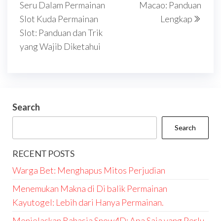
Seru Dalam Permainan
Macao: Panduan
Slot Kuda Permainan
Lengkap
Slot: Panduan dan Trik
yang Wajib Diketahui
Search
Search
RECENT POSTS
Warga Bet: Menghapus Mitos Perjudian
Menemukan Makna di Di balik Permainan
Kayutogel: Lebih dari Hanya Permainan.
Menjelaskan Rahasia Snow4D: Apa Saja yang Perlu