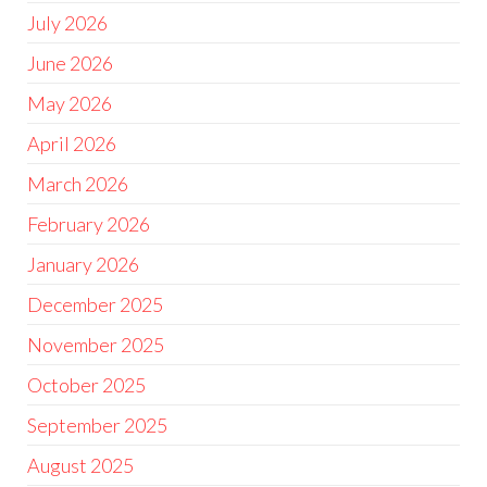
July 2026
June 2026
May 2026
April 2026
March 2026
February 2026
January 2026
December 2025
November 2025
October 2025
September 2025
August 2025