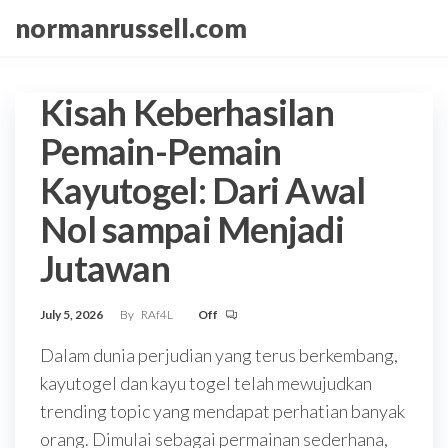
Skip
normanrussell.com
to
the
content
Kisah Keberhasilan
Pemain-Pemain
Kayutogel: Dari Awal
Nol sampai Menjadi
Jutawan
July 5, 2026
By
RAf4L
Off
Dalam dunia perjudian yang terus berkembang,
kayutogel dan kayu togel telah mewujudkan
trending topic yang mendapat perhatian banyak
orang. Dimulai sebagai permainan sederhana,