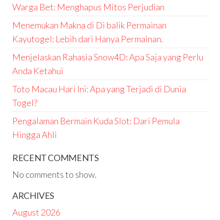
Warga Bet: Menghapus Mitos Perjudian
Menemukan Makna di Di balik Permainan
Kayutogel: Lebih dari Hanya Permainan.
Menjelaskan Rahasia Snow4D: Apa Saja yang Perlu
Anda Ketahui
Toto Macau Hari Ini: Apa yang Terjadi di Dunia
Togel?
Pengalaman Bermain Kuda Slot: Dari Pemula
Hingga Ahli
RECENT COMMENTS
No comments to show.
ARCHIVES
August 2026