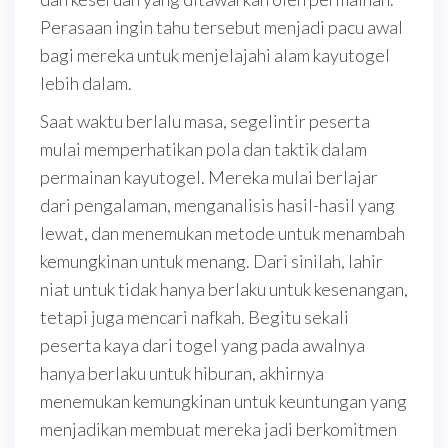
Perasaan ingin tahu tersebut menjadi pacu awal
bagi mereka untuk menjelajahi alam kayutogel
lebih dalam.
Saat waktu berlalu masa, segelintir peserta
mulai memperhatikan pola dan taktik dalam
permainan kayutogel. Mereka mulai berlajar
dari pengalaman, menganalisis hasil-hasil yang
lewat, dan menemukan metode untuk menambah
kemungkinan untuk menang. Dari sinilah, lahir
niat untuk tidak hanya berlaku untuk kesenangan,
tetapi juga mencari nafkah. Begitu sekali
peserta kaya dari togel yang pada awalnya
hanya berlaku untuk hiburan, akhirnya
menemukan kemungkinan untuk keuntungan yang
menjadikan membuat mereka jadi berkomitmen