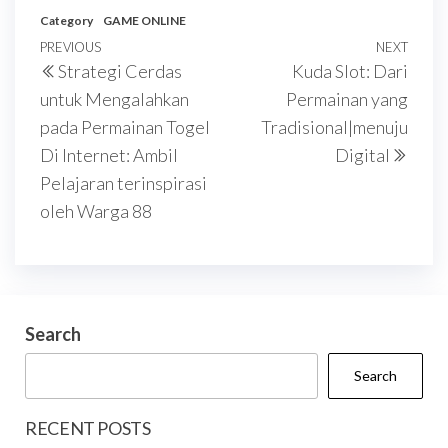
Category
GAME ONLINE
Post
Previous
PREVIOUS
NEXT
Next
Strategi Cerdas
Kuda Slot: Dari
navigation
Post
Post
untuk Mengalahkan
Permainan yang
pada Permainan Togel
Tradisional|menuju
Di Internet: Ambil
Digital
Pelajaran terinspirasi
oleh Warga 88
Search
Search
RECENT POSTS