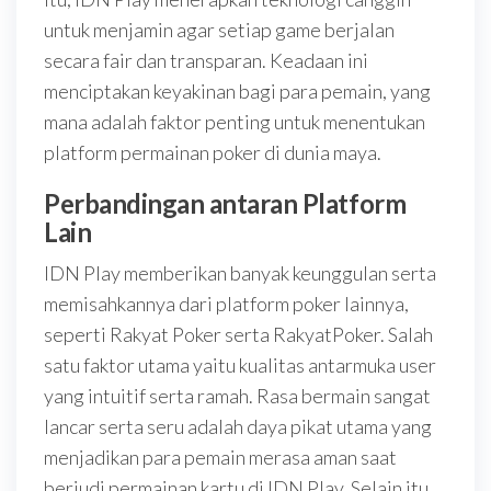
untuk menjamin agar setiap game berjalan
secara fair dan transparan. Keadaan ini
menciptakan keyakinan bagi para pemain, yang
mana adalah faktor penting untuk menentukan
platform permainan poker di dunia maya.
Perbandingan antaran Platform
Lain
IDN Play memberikan banyak keunggulan serta
memisahkannya dari platform poker lainnya,
seperti Rakyat Poker serta RakyatPoker. Salah
satu faktor utama yaitu kualitas antarmuka user
yang intuitif serta ramah. Rasa bermain sangat
lancar serta seru adalah daya pikat utama yang
menjadikan para pemain merasa aman saat
berjudi permainan kartu di IDN Play. Selain itu,