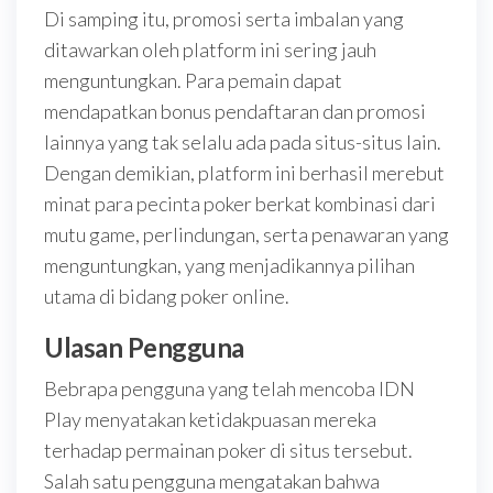
Di samping itu, promosi serta imbalan yang
ditawarkan oleh platform ini sering jauh
menguntungkan. Para pemain dapat
mendapatkan bonus pendaftaran dan promosi
lainnya yang tak selalu ada pada situs-situs lain.
Dengan demikian, platform ini berhasil merebut
minat para pecinta poker berkat kombinasi dari
mutu game, perlindungan, serta penawaran yang
menguntungkan, yang menjadikannya pilihan
utama di bidang poker online.
Ulasan Pengguna
Bebrapa pengguna yang telah mencoba IDN
Play menyatakan ketidakpuasan mereka
terhadap permainan poker di situs tersebut.
Salah satu pengguna mengatakan bahwa