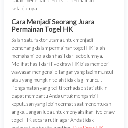
dalam membuat prediksi di permainan
selanjutnya.
Cara Menjadi Seorang Juara
Permainan Togel HK
Salah satu faktor utama untuk menjadi
pemenang dalam permainan togel HK ialah
memahami pola dan hasil dari sebelumnya.
Melihat hasil dari live draw HK bisa memberi
wawasan mengenai bilangan yang lazim muncul
atau yang mungkin telah tidak lagi muncul.
Pengamatan yang teliti terhadap statistik ini
dapat membantu Anda untuk mengambil
keputusan yang lebih cermat saat menentukan
angka. Jangan lupa untuk menyaksikan live draw
togel HK secara rutin agar Anda tidak
melewatkan berita penting.
Live Draw HK