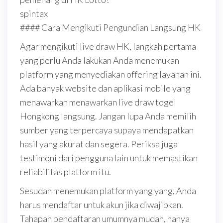
spintax
#### Cara Mengikuti Pengundian Langsung HK
Agar mengikuti live draw HK, langkah pertama
yang perlu Anda lakukan Anda menemukan
platform yang menyediakan offering layanan ini.
Ada banyak website dan aplikasi mobile yang
menawarkan menawarkan live draw togel
Hongkong langsung. Jangan lupa Anda memilih
sumber yang terpercaya supaya mendapatkan
hasil yang akurat dan segera. Periksa juga
testimoni dari pengguna lain untuk memastikan
reliabilitas platform itu.
Sesudah menemukan platform yang yang, Anda
harus mendaftar untuk akun jika diwajibkan.
Tahapan pendaftaran umumnya mudah, hanya