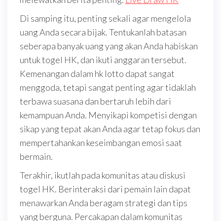
Di samping itu, penting sekali agar mengelola
uang Anda secara bijak. Tentukanlah batasan
seberapa banyak uang yang akan Anda habiskan
untuk togel HK, dan ikuti anggaran tersebut.
Kemenangan dalam hk lotto dapat sangat
menggoda, tetapi sangat penting agar tidaklah
terbawa suasana dan bertaruh lebih dari
kemampuan Anda. Menyikapi kompetisi dengan
sikap yang tepat akan Anda agar tetap fokus dan
mempertahankan keseimbangan emosi saat
bermain.
Terakhir, ikutlah pada komunitas atau diskusi
togel HK. Berinteraksi dari pemain lain dapat
menawarkan Anda beragam strategi dan tips
yang berguna. Percakapan dalam komunitas