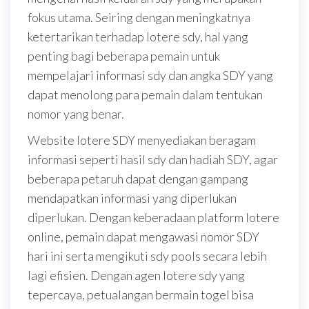
fokus utama. Seiring dengan meningkatnya
ketertarikan terhadap lotere sdy, hal yang
penting bagi beberapa pemain untuk
mempelajari informasi sdy dan angka SDY yang
dapat menolong para pemain dalam tentukan
nomor yang benar.
Website lotere SDY menyediakan beragam
informasi seperti hasil sdy dan hadiah SDY, agar
beberapa petaruh dapat dengan gampang
mendapatkan informasi yang diperlukan
diperlukan. Dengan keberadaan platform lotere
online, pemain dapat mengawasi nomor SDY
hari ini serta mengikuti sdy pools secara lebih
lagi efisien. Dengan agen lotere sdy yang
tepercaya, petualangan bermain togel bisa