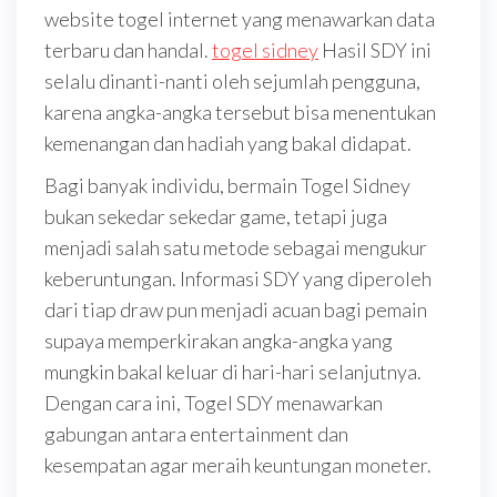
website togel internet yang menawarkan data
terbaru dan handal.
togel sidney
Hasil SDY ini
selalu dinanti-nanti oleh sejumlah pengguna,
karena angka-angka tersebut bisa menentukan
kemenangan dan hadiah yang bakal didapat.
Bagi banyak individu, bermain Togel Sidney
bukan sekedar sekedar game, tetapi juga
menjadi salah satu metode sebagai mengukur
keberuntungan. Informasi SDY yang diperoleh
dari tiap draw pun menjadi acuan bagi pemain
supaya memperkirakan angka-angka yang
mungkin bakal keluar di hari-hari selanjutnya.
Dengan cara ini, Togel SDY menawarkan
gabungan antara entertainment dan
kesempatan agar meraih keuntungan moneter.