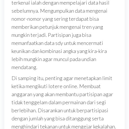
terkenal ialah dengan mempelajari data hasil
sebelumnya. Mengumpulkan data mengenai
nomor-nomor yang sering terdapat bisa
memberikan petunjuk mengenai tren yang
mungkin terjadi. Partisipan juga bisa
memanfaatkan data sdy untuk mencermati
keunikan dan kombinasi angka yang kira-kira
lebih mungkin agar muncul pada undian
mendatang.
Di samping itu, penting agar menetapkan limit
ketika mengikuti lotere online. Membuat
anggaran yang akan membantu partisipan agar
tidak tenggelam dalam permainan dari segi
berlebihan. Disarankan untuk berpartisipasi
dengan jumlah yang bisa ditanggung serta
menghindari tekanan untuk mengejar kekalahan.