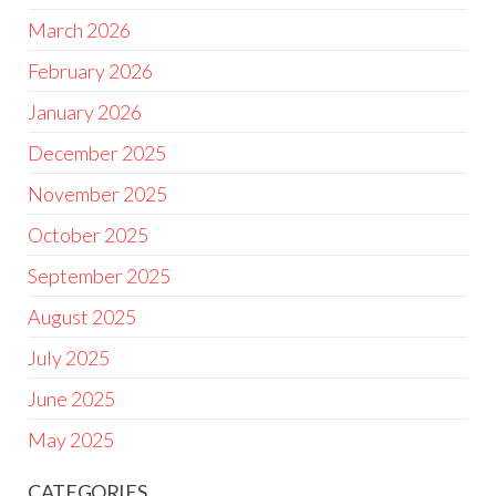
March 2026
February 2026
January 2026
December 2025
November 2025
October 2025
September 2025
August 2025
July 2025
June 2025
May 2025
CATEGORIES