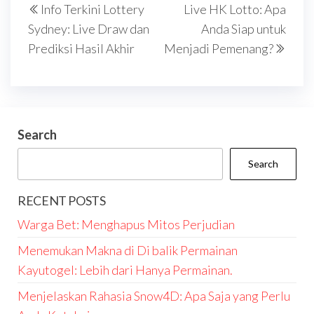
Info Terkini Lottery
Live HK Lotto: Apa
navigation
Post
Post
Sydney: Live Draw dan
Anda Siap untuk
Prediksi Hasil Akhir
Menjadi Pemenang?
Search
Search
RECENT POSTS
Warga Bet: Menghapus Mitos Perjudian
Menemukan Makna di Di balik Permainan
Kayutogel: Lebih dari Hanya Permainan.
Menjelaskan Rahasia Snow4D: Apa Saja yang Perlu