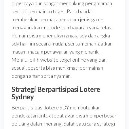
dipercaya pun sangat mendukung pengalaman
berjudi permainan togel. Para bandar
memberikan bermacam-macam jenis game
menggunakan metode pembayaran yang jelas.
Pemain bisa menemukan angka sdy dan angka
sdy hari ini secara mudah, serta memanfaatkan
macam-macam penawaran yang menarik.
Melalui pilih website togel online yang dan
sesuai, peserta bisa menikmati permainan
dengan aman serta nyaman.
Strategi Berpartisipasi Lotere
Sydney
Berpartisipasi lotere SDY membutuhkan
pendekatan untuk tepat agar bisa memperbesar
peluang dalam menang. Salah satu cara strategi