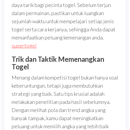
daya tarik bagi pecinta togel. Sebelum terjun
dalam permainan, pastikan untuk luangkan
sejumlah waktu untuk mempelajari setiap jenis
togel serta cara kerjanya, sehingga Anda dapat
memanfaatkan peluang kemenangan anda.
supertogel
Trik dan Taktik Memenangkan
Togel
Menang dalam kompetisi togel bukan hanya soal
keberuntungan, tetapi juga membutuhkan
strategi yang baik. Satu tips krusial adalah
melakukan penelitian pada hasil sebelumnya.
Dengan melihat pola dan trend angka yang
banyak tampak, kamu dapat meningkatkan
peluang untuk memilih angka yang lebih baik