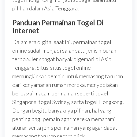
pilihan dalam Asia Tenggara.
Panduan Permainan Togel Di
Internet
Dalam era digital saat ini, permainan togel
online sudah menjadi salah satu jenis hiburan
terpopuler sangat banyak digemari di Asia
Tenggara. Situs-situs togel online
memungkinkan pemain untuk memasang taruhan
dari kenyamanan rumah mereka, menyediakan
berbagai macam permainan seperti togel
Singapore, togel Sydney, serta togel Hongkong.
Dengan begitu banyaknya pilihan, hal yang
penting bagi pemain agar mereka memahami
aturan serta jenis permainan yang agar dapat
memasang taruhan secara bijak.