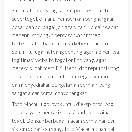
Salah satu opsi yang sangat populer adalah
supertogel, dimana memberikan penghargaan
besar dan berbagai jenis taruhan. Pemain dapat
menentukan angka berdasarkan strategi
tertentu atau bahkan hanya keberuntungan.
Selain itu juga, hal yang penting agar memeriksa
legitimasi website togel online yang, agar
mereka sudah memiliki lisensi dan reputasi yang
baik. Ini dapat membantu mencegah penipuan
dan menyediakan pengalaman bermain yang
sangat aman serta menyenangkan.
Toto Macau juga layak untuk dieksplorasi bagi
mereka yang mencari variasi pada permainan
togel. Dengan berbagai macam permainan dan
sistem penarikan yang, Toto Macau menambah