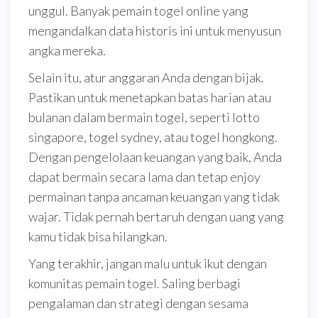
unggul. Banyak pemain togel online yang
mengandalkan data historis ini untuk menyusun
angka mereka.
Selain itu, atur anggaran Anda dengan bijak.
Pastikan untuk menetapkan batas harian atau
bulanan dalam bermain togel, seperti lotto
singapore, togel sydney, atau togel hongkong.
Dengan pengelolaan keuangan yang baik, Anda
dapat bermain secara lama dan tetap enjoy
permainan tanpa ancaman keuangan yang tidak
wajar. Tidak pernah bertaruh dengan uang yang
kamu tidak bisa hilangkan.
Yang terakhir, jangan malu untuk ikut dengan
komunitas pemain togel. Saling berbagi
pengalaman dan strategi dengan sesama