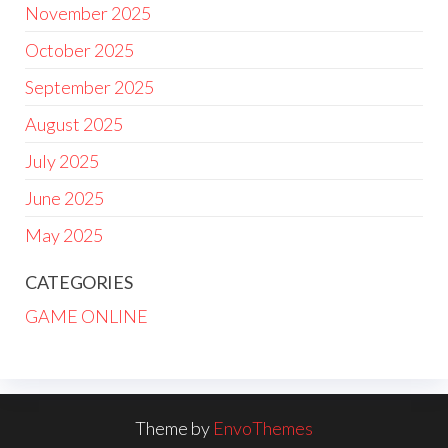
November 2025
October 2025
September 2025
August 2025
July 2025
June 2025
May 2025
CATEGORIES
GAME ONLINE
Theme by
EnvoThemes