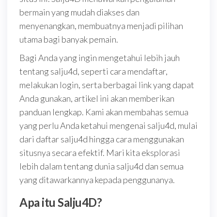
bermain yang mudah diakses dan
menyenangkan, membuatnya menjadi pilihan
utama bagi banyak pemain.
Bagi Anda yang ingin mengetahui lebih jauh
tentang salju4d, seperti cara mendaftar,
melakukan login, serta berbagai link yang dapat
Anda gunakan, artikel ini akan memberikan
panduan lengkap. Kami akan membahas semua
yang perlu Anda ketahui mengenai salju4d, mulai
dari daftar salju4d hingga cara menggunakan
situsnya secara efektif. Mari kita eksplorasi
lebih dalam tentang dunia salju4d dan semua
yang ditawarkannya kepada penggunanya.
Apa itu Salju4D?