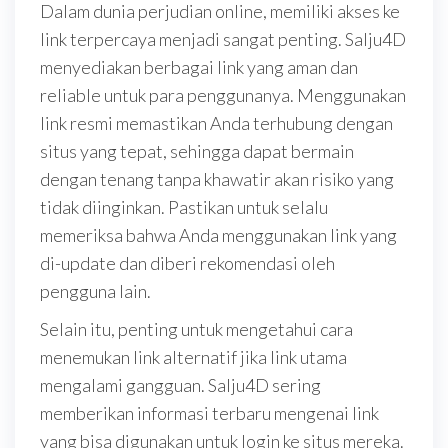
Dalam dunia perjudian online, memiliki akses ke
link terpercaya menjadi sangat penting. Salju4D
menyediakan berbagai link yang aman dan
reliable untuk para penggunanya. Menggunakan
link resmi memastikan Anda terhubung dengan
situs yang tepat, sehingga dapat bermain
dengan tenang tanpa khawatir akan risiko yang
tidak diinginkan. Pastikan untuk selalu
memeriksa bahwa Anda menggunakan link yang
di-update dan diberi rekomendasi oleh
pengguna lain.
Selain itu, penting untuk mengetahui cara
menemukan link alternatif jika link utama
mengalami gangguan. Salju4D sering
memberikan informasi terbaru mengenai link
yang bisa digunakan untuk login ke situs mereka.