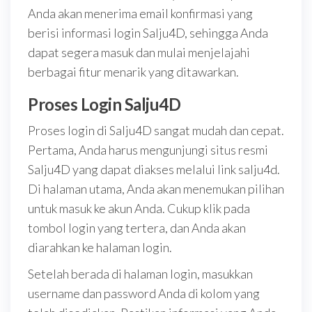
Anda akan menerima email konfirmasi yang
berisi informasi login Salju4D, sehingga Anda
dapat segera masuk dan mulai menjelajahi
berbagai fitur menarik yang ditawarkan.
Proses Login Salju4D
Proses login di Salju4D sangat mudah dan cepat.
Pertama, Anda harus mengunjungi situs resmi
Salju4D yang dapat diakses melalui link salju4d.
Di halaman utama, Anda akan menemukan pilihan
untuk masuk ke akun Anda. Cukup klik pada
tombol login yang tertera, dan Anda akan
diarahkan ke halaman login.
Setelah berada di halaman login, masukkan
username dan password Anda di kolom yang