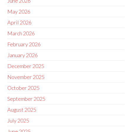
June 2026
May 2026
April 2026
March 2026
February 2026
January 2026
December 2025
November 2025
October 2025
September 2025
August 2025
July 2025
June 2025