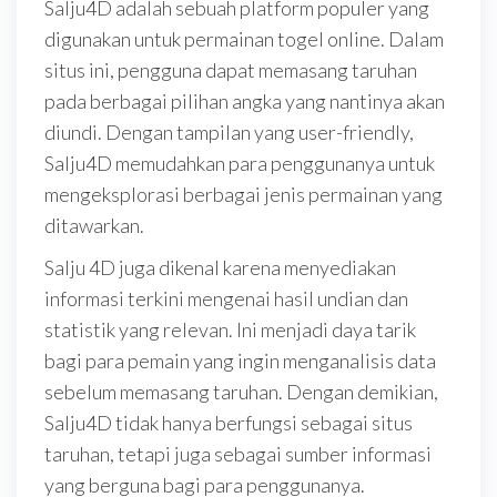
Salju4D adalah sebuah platform populer yang
digunakan untuk permainan togel online. Dalam
situs ini, pengguna dapat memasang taruhan
pada berbagai pilihan angka yang nantinya akan
diundi. Dengan tampilan yang user-friendly,
Salju4D memudahkan para penggunanya untuk
mengeksplorasi berbagai jenis permainan yang
ditawarkan.
Salju 4D juga dikenal karena menyediakan
informasi terkini mengenai hasil undian dan
statistik yang relevan. Ini menjadi daya tarik
bagi para pemain yang ingin menganalisis data
sebelum memasang taruhan. Dengan demikian,
Salju4D tidak hanya berfungsi sebagai situs
taruhan, tetapi juga sebagai sumber informasi
yang berguna bagi para penggunanya.