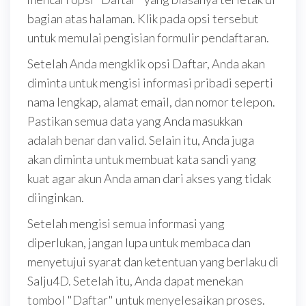
bagian atas halaman. Klik pada opsi tersebut
untuk memulai pengisian formulir pendaftaran.
Setelah Anda mengklik opsi Daftar, Anda akan
diminta untuk mengisi informasi pribadi seperti
nama lengkap, alamat email, dan nomor telepon.
Pastikan semua data yang Anda masukkan
adalah benar dan valid. Selain itu, Anda juga
akan diminta untuk membuat kata sandi yang
kuat agar akun Anda aman dari akses yang tidak
diinginkan.
Setelah mengisi semua informasi yang
diperlukan, jangan lupa untuk membaca dan
menyetujui syarat dan ketentuan yang berlaku di
Salju4D. Setelah itu, Anda dapat menekan
tombol "Daftar" untuk menyelesaikan proses.