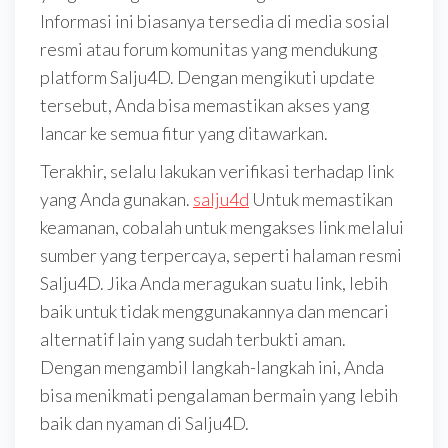
Informasi ini biasanya tersedia di media sosial
resmi atau forum komunitas yang mendukung
platform Salju4D. Dengan mengikuti update
tersebut, Anda bisa memastikan akses yang
lancar ke semua fitur yang ditawarkan.
Terakhir, selalu lakukan verifikasi terhadap link
yang Anda gunakan.
salju4d
Untuk memastikan
keamanan, cobalah untuk mengakses link melalui
sumber yang terpercaya, seperti halaman resmi
Salju4D. Jika Anda meragukan suatu link, lebih
baik untuk tidak menggunakannya dan mencari
alternatif lain yang sudah terbukti aman.
Dengan mengambil langkah-langkah ini, Anda
bisa menikmati pengalaman bermain yang lebih
baik dan nyaman di Salju4D.