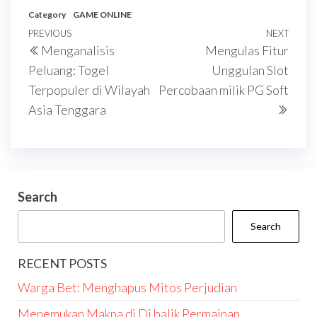
Category
GAME ONLINE
Post
Previous
PREVIOUS
NEXT
Next
Menganalisis
Mengulas Fitur
navigation
Post
Post
Peluang: Togel
Unggulan Slot
Terpopuler di Wilayah
Percobaan milik PG Soft
Asia Tenggara
Search
Search
RECENT POSTS
Warga Bet: Menghapus Mitos Perjudian
Menemukan Makna di Di balik Permainan